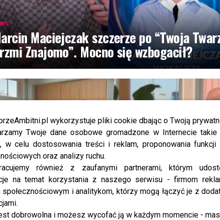
EWS
arcin Maciejczak szczerze po “Twoja Twar
rzmi Znajomo”. Mocno się wzbogacił?
przeAmbitni.pl wykorzystuje pliki cookie dbając o Twoją prywatn
rzamy Twoje dane osobowe gromadzone w Internecie takie j
, w celu dostosowania treści i reklam, proponowania funkcj
nościowych oraz analizy ruchu.
racujemy również z zaufanymi partnerami, którym udost
cje na temat korzystania z naszego serwisu - firmom rekl
EWS
społecznościowym i analitykom, którzy mogą łączyć je z dod
ajka Jeżowska poprowadziła „Dzień dobry
cjami.
VN”. Nie wszyscy byli zachwyceni
est dobrowolna i możesz wycofać ją w każdym momencie - ma