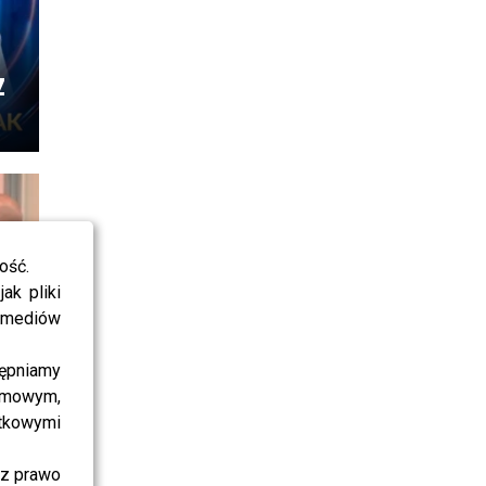
z
ość.
ak pliki
i mediów
ępniamy
amowym,
atkowymi
sz prawo