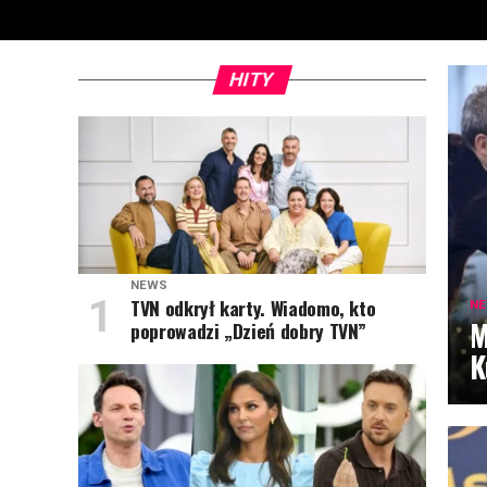
HITY
NEWS
TVN odkrył karty. Wiadomo, kto
N
M
poprowadzi „Dzień dobry TVN”
K