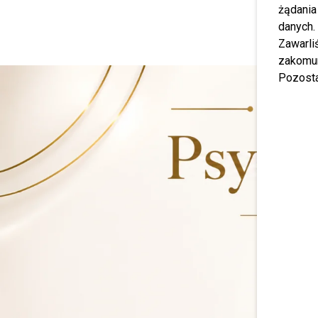
żądania
danych.
Zawarl
zakomun
Pozosta