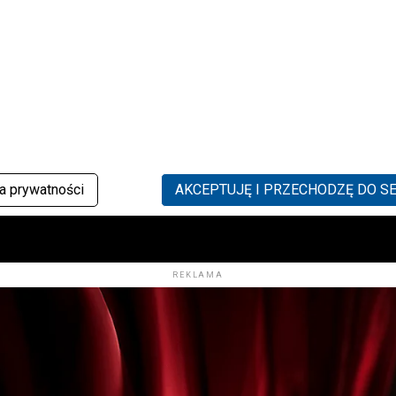
ą roku”!
ch
ka prywatności
AKCEPTUJĘ I PRZECHODZĘ DO S
REKLAMA