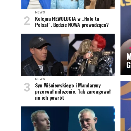
NEWS
Kolejna REWOLUCJA w „Halo tu
Polsat”. Będzie NOWA prowadząca?
SH
M
G
NEWS
Syn Wiśniewskiego i Mandaryny
przerwał milczenie. Tak zareagował
na ich powrót