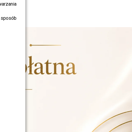
warzania
 sposób