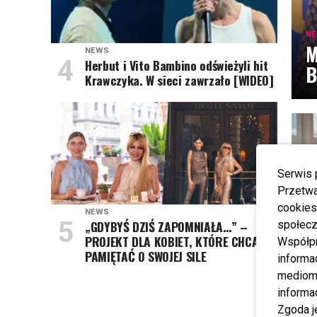
N
M
NEWS
Herbut i Vito Bambino odświeżyli hit
B
Krawczyka. W sieci zawrzało [WIDEO]
Serwis 
Przetwa
cookies
NEWS
„GDYBYŚ DZIŚ ZAPOMNIAŁA…” –
społecz
PROJEKT DLA KOBIET, KTÓRE CHCĄ
Współp
PAMIĘTAĆ O SWOJEJ SILE
informa
N
mediom 
M
informa
T
Zgoda j