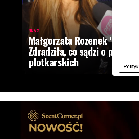
NEWS
Małgorzata Rozenek “Gwiazd
Zdradziła, co sądzi o portala
plotkarskich
Polity