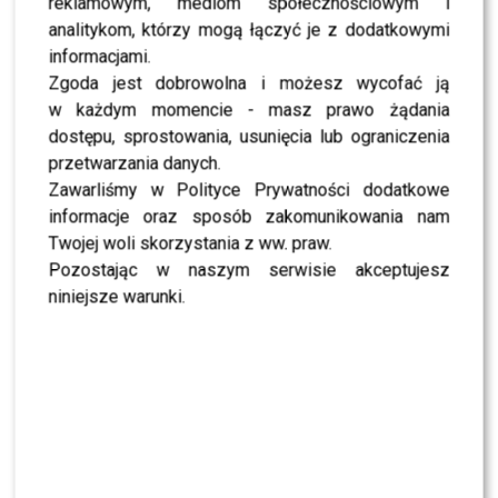
reklamowym, mediom społecznościowym i
„Lato z Radiem i TVP”: Skolim rozpętał dyskusję.
analitykom, którzy mogą łączyć je z dodatkowymi
Wszystko przez jeden element
informacjami.
Zgoda jest dobrowolna i możesz wycofać ją
SHOWBIZ
w każdym momencie - masz prawo żądania
Jędrzejczyk podlizuje się Wieniawie przed
dostępu, sprostowania, usunięcia lub ograniczenia
„Tańcem z Gwiazdami”? Padły mocne słowa
przetwarzania danych.
Zawarliśmy w Polityce Prywatności dodatkowe
SHOWBIZ
informacje oraz sposób zakomunikowania nam
To z nim Magda Tarnowska ma zatańczyć w
Twojej woli skorzystania z ww. praw.
„Tańcu z Gwiazdami”? Fani już komentują
Pozostając w naszym serwisie akceptujesz
niniejsze warunki.
NEWS
Czy Olek Sikora czuje się BEZPIECZNIE w “Halo tu
Polsat”? Cichopek i Kurzajewski już nie PRACUJĄ
SHOWBIZ
Ida Nowakowska zachwycona Karolem
Nawrockim? Padła jednoznaczna ocena