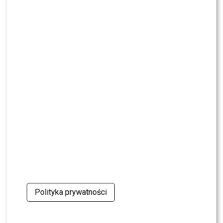
NEWS
Wielki transfer do „Dzień dobry TVN”. Do
programu dołącza znana gwiazda
NEWS
Dorota R. przerywa milczenie po akcie
oskarżenia. Wydała obszerne oświadczenie
NEWS
Skolim nie wytrzymał. Tak skomentował ostrą
krytykę Dody
NEWS
Miszczak przerwał milczenie ws. Cichopek i
Kurzajewskiego: “Źle wybrali”. Zaskoczeni?
Polityka prywatności
SHOWBIZ
Mandaryna ma już partnera w „Tańcu z
Gwiazdami”? To dopiero niespodzianka