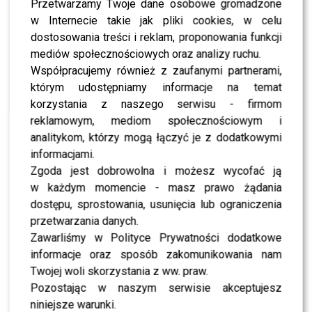
Przetwarzamy Twoje dane osobowe gromadzone
MODA
Tłum gwiazd na ramówce Polsatu: Englert,
w Internecie takie jak pliki cookies, w celu
Mandaryna, Kuna [FOTO]
dostosowania treści i reklam, proponowania funkcji
mediów społecznościowych oraz analizy ruchu.
Współpracujemy również z zaufanymi partnerami,
NEWS
Internauci wybrali nową parę dla „Dzień dobry
którym udostępniamy informacje na temat
TVN”. Czy stacja posłucha ich głosu?
korzystania z naszego serwisu - firmom
reklamowym, mediom społecznościowym i
analitykom, którzy mogą łączyć je z dodatkowymi
NEWS
Dominika Serowska nie chce pojednania z
informacjami.
Cichopek i Kurzajewskim? Wymowne słowa
Zgoda jest dobrowolna i możesz wycofać ją
w każdym momencie - masz prawo żądania
dostępu, sprostowania, usunięcia lub ograniczenia
NEWS
TVN, TVP czy Polsat? Polacy wybrali ulubioną
przetwarzania danych.
śniadaniówkę
Zawarliśmy w Polityce Prywatności dodatkowe
informacje oraz sposób zakomunikowania nam
NEWS
Twojej woli skorzystania z ww. praw.
Justyna Pochanke przerwała milczenie. Tak
Pozostając w naszym serwisie akceptujesz
pożegnała Andrzeja Morozowskiego
niniejsze warunki.