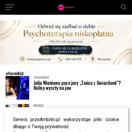
showbiz
SHOWBIZ
Julia Wieniawa poza jury „Tańca z Gwiazdami”?
Kulisy wyszły na jaw
NEWS
Program Marcina Prokopa PRZENOSI SIĘ do
Polsatu. Wielki transfer?
Serwis przeAmbitni.pl wykorzystuje pliki cookie
dbając o Twoją prywatność.