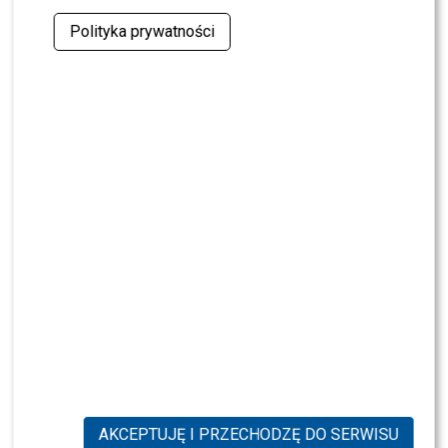
Wydał 90 TYSIĘCY na torebkę. Czy Bart
Pniewski nadal utrzymuje córkę?
Polityka prywatności
NEWS
BUTY ZA 12 TYSIĘCY?! Wojtek Gola i Sofi
zdradzają sekrety luksusowego życia
NEWS
Marieta Żukowska o HEJCIE na rodzinę
NAWROCKICH. “To największy demon”
LIFESTYLE
Nicol Pniewska zdradza, że miłością do
perfum zaraził ją chłopak – Lattafa
Khamrah Waha: „Będzie naszym nowym
faworyt”
NEWS
Jacek Murański tak komentował walkę z
TAŃCULĄ. Padły słowa o PODTRUCIU!
AKCEPTUJĘ I PRZECHODZĘ DO SERWISU