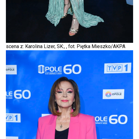
scena z: Karolina Lizer, SK:, , fot. Piętka Mieszko/AKPA