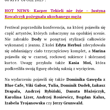
HOT NEWS- Kacper Tekieli nie żyje – Justyna
Kowalczyk pożegnała ukochanego męża
Festiwal poprzedziła konferencja, na której pojawiła się
część artystów, których zobaczymy na opolskiej scenie.
Nie zabrakło
Dody
w ponętnej stylizacji całkowicie
wykonanej z jeansu. Z kolei
Edyta Herbuś
zdecydowała
się odsłaniający ciało trzyczęściowy komplet, a
Marina
pojawiła się w czarnej, rockowej sukience i skórzanej
kurtce. Uwagę przykuła także
Kasia Moś,
która
podkreśliła swoją figurę obcisłą suknią z wycięciem.
Na wydarzeniu pojawili się także
Dominika Gawęda z
Blue Cafe, Viki Gabor, Tulia, Dominik Dudek, Łukasz
Drapała, Andrzej Rybiński, Danuta Błażejczyk,
Karolina Lizer, Andrzej Rosiewicz, Bogdan Kalus,
Izabela Trojanowska
czy
Jerzy Grunwald.