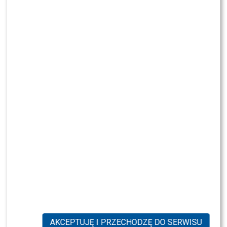
scena z: Andrzej Rosiewicz, SK:, , fot. Piętka
Mieszko/AKPA
AKCEPTUJĘ I PRZECHODZĘ DO SERWISU