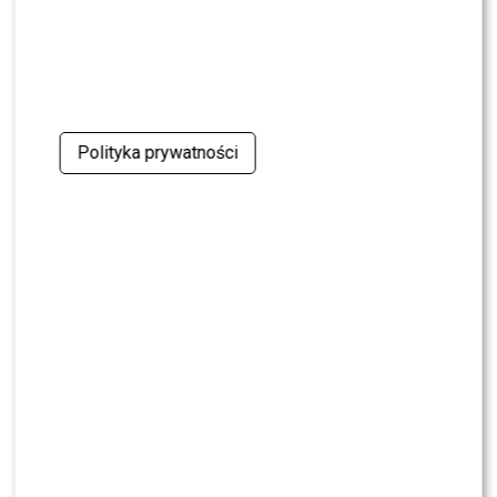
Polityka prywatności
scena z: Bogdan Kalus, SK:, , fot. Piętka Mieszko/AKPA