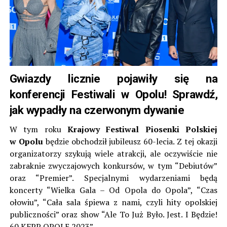
Gwiazdy licznie pojawiły się na
konferencji Festiwali w Opolu! Sprawdź,
jak wypadły na czerwonym dywanie
W tym roku
Krajowy Festiwal Piosenki Polskiej
w Opolu
będzie obchodził jubileusz 60-lecia. Z tej okazji
organizatorzy szykują wiele atrakcji, ale oczywiście nie
zabraknie zwyczajowych konkursów, w tym “Debiutów”
oraz “Premier”. Specjalnymi wydarzeniami będą
koncerty “Wielka Gala – Od Opola do Opola”, “Czas
ołowiu”, “Cała sala śpiewa z nami, czyli hity opolskiej
publiczności” oraz show “Ale To Już Było. Jest. I Będzie!
60 KFPP OPOLE 2023”.