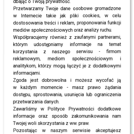
dbając o Twoją prywatność.
WYBRANE DLA CIEBIE
Przetwarzamy Twoje dane osobowe gromadzone
w Internecie takie jak pliki cookies, w celu
Dokładnie rok temu zmarła Sonia
Szklanowska. Fani wciąż pamiętają
dostosowania treści i reklam, proponowania funkcji
mediów społecznościowych oraz analizy ruchu.
Współpracujemy również z zaufanymi partnerami,
którym udostępniamy informacje na temat
„Dzień Dobry TVN” znika z anteny? Widzowie
korzystania z naszego serwisu - firmom
będą zaskoczeni
reklamowym, mediom społecznościowym i
analitykom, którzy mogą łączyć je z dodatkowymi
informacjami.
Zgoda jest dobrowolna i możesz wycofać ją
Klaudia El Dursi odchodzi z „Hotelu
w każdym momencie - masz prawo żądania
Paradise”. Kto ją zastąpi?
dostępu, sprostowania, usunięcia lub ograniczenia
przetwarzania danych.
Zawarliśmy w Polityce Prywatności dodatkowe
informacje oraz sposób zakomunikowania nam
Poznaj uczestników 12. edycji „Hotelu
Twojej woli skorzystania z ww. praw.
Paradise”. Od kiedy oglądać nowy sezon?
Pozostając w naszym serwisie akceptujesz