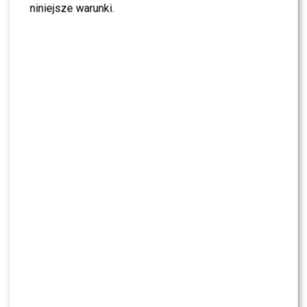
niniejsze warunki.
Czas powiedzieć „dość”. Matt Palmer i TKM o
zamykaniu relacji. „Nie jest dla nas”
rozpoczyna nowy rozdział
Roxie Węgiel odrzuciła propozycję TVN.
Dlaczego nie chce walczyć w „Królowej
przetrwania”?
KLIKNIJ, ABY SKOMENTOWAĆ
NEWS
Przykre wieści ws. stanu zdrowia Joe