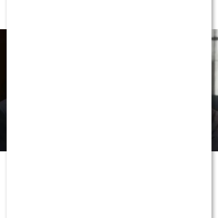
Bidena. Syn ujawnił nowe fakty
Przez lata wokół zdrowia Joe Bidena
narastało wiele pytań i spekulacji.
Teraz jego syn po raz pierwszy tak