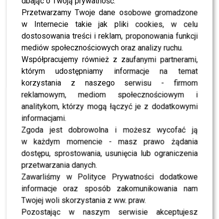
dbając o Twoją prywatność.
się do Mateusza [WIDEO]
Przetwarzamy Twoje dane osobowe gromadzone
w Internecie takie jak pliki cookies, w celu
dostosowania treści i reklam, proponowania funkcji
SHOWBIZ
To z nim zatańczy Sara Janicka. Polsat odkrył
mediów społecznościowych oraz analizy ruchu.
pierwszą parę „Tańca z Gwiazdami”
Współpracujemy również z zaufanymi partnerami,
którym udostępniamy informacje na temat
korzystania z naszego serwisu - firmom
SHOWBIZ
Izabela Kuna zaniemówiła na wizji. Tego
reklamowym, mediom społecznościowym i
kompletnie się nie spodziewała
analitykom, którzy mogą łączyć je z dodatkowymi
informacjami.
Zgoda jest dobrowolna i możesz wycofać ją
NEWS
Przykre wieści ws. stanu zdrowia Joe Bidena. Syn
w każdym momencie - masz prawo żądania
ujawnił nowe fakty
dostępu, sprostowania, usunięcia lub ograniczenia
przetwarzania danych.
Zawarliśmy w Polityce Prywatności dodatkowe
NEWS
Adam Zdrójkowski zrzucił koszulkę i zachwycił
informacje oraz sposób zakomunikowania nam
fanów. Jak to zrobił?
Twojej woli skorzystania z ww. praw.
Pozostając w naszym serwisie akceptujesz