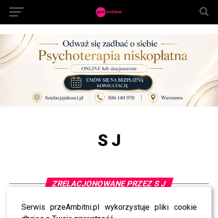
S J
ZRELACJONOWANE PRZEZ S J
Serwis przeAmbitni.pl wykorzystuje pliki cookie
NEWS
Karolina Gilon ZALAŁA SIĘ łzami. Nagle zwróciła