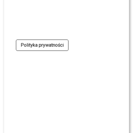
Gwiazdami”. Czy będzie NASTĘPCĄ
BAGIEGO?
NEWS
Iza Kuna namówiona na „TzG” przez Kuleszę
i Aleksander?! Tego BOI SIĘ NAJBARDZIEJ
Polityka prywatności
NEWS
Tomasz Wygoda ocenił rok prezydentury
Nawrockiego. Jego słowa WYWOŁAJĄ BURZĘ!
PRZE.TV
TYLKO U NAS: Grzegorz Collins pierwszy raz
o rozstaniu z Sylwią Bombą. Ujawnił kulisy
[WYWIAD]
NEWS
Grzegorz Collins OBURZONY pytaniem o
partnera Sylwii Bomby – aż POKŁÓCIŁ się z
BRATEM!?