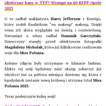
idiotyczne bany w TVP? Wystąpi na 60 KFPP Opole
2023
O to zadbał makijażysta
Harry Jefferson
z Kontigo,
który zrobił
finalistkom “no makeup” makeup. Dzięki
temu ich skóra
wyglądała na świeżą i rozświetloną.
Natomiast o włosy zadbał
Dominik Garczyński.
Dziewczyny stanęły przed obiektywem fotografki
Magdaleny Michalak,
która już kilkukrotnie realizowała
sesje dla
Miss Polonia.
Kolejne zdjęcia były utrzymane w klimacie fashion.
Efekty tej sesji będziemy mieć okazję zobaczyć już
wkrótce! Już za półtora miesiąca dowiemy się, która
z
kandydatek zostanie nową królową i otrzyma tytuł
Miss
Polonia 2023.
Teraz podejrzyjcie kulisy sesji!