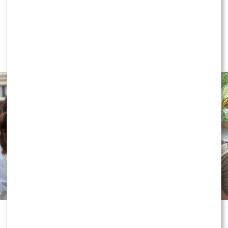
NEWS
Internauci wybrali nową parę dla
„Dzień dobry TVN”. Czy stacja
posłucha ich głosu?
Wakacyjne wydania „Dzień dobry