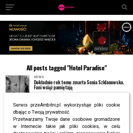
All posts tagged "Hotel Paradise"
NEWS
Dokładnie rok temu zmarła Sonia Szklanowska.
Fani wciąż pamiętają
Serwis przeAmbitni.pl wykorzystuje pliki cookie
NEWS
Klaudia El Dursi odchodzi z „Hotelu Paradise”.
dbając o Twoją prywatność.
Kto ją zastąpi?
Przetwarzamy Twoje dane osobowe gromadzone
w Internecie takie jak pliki cookies, w celu