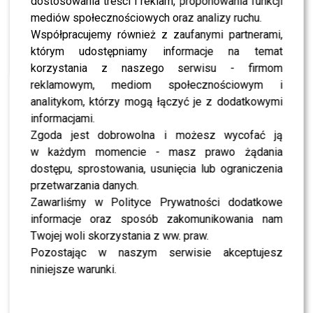
dostosowania treści i reklam, proponowania funkcji
NEWS
Poznaj uczestników 12. edycji „Hotelu Paradise”.
mediów społecznościowych oraz analizy ruchu.
Od kiedy oglądać nowy sezon?
Współpracujemy również z zaufanymi partnerami,
którym udostępniamy informacje na temat
korzystania z naszego serwisu - firmom
NEWS
Czas powiedzieć „dość”. Matt Palmer i TKM o
reklamowym, mediom społecznościowym i
zamykaniu relacji. „Nie jest dla nas” rozpoczyna
analitykom, którzy mogą łączyć je z dodatkowymi
nowy rozdział
informacjami.
Zgoda jest dobrowolna i możesz wycofać ją
NEWS
Rodzice Soni Szklanowskiej przerwali milczenie.
w każdym momencie - masz prawo żądania
Dłużej nie mogli już milczeć
dostępu, sprostowania, usunięcia lub ograniczenia
przetwarzania danych.
Zawarliśmy w Polityce Prywatności dodatkowe
NEWS
Ola Hałabuda i Michał Choiński z „Hotelu
informacje oraz sposób zakomunikowania nam
Paradise 3” przekazali radosną nowiną. Fani
programu nie kryją łez
Twojej woli skorzystania z ww. praw.
Pozostając w naszym serwisie akceptujesz
NEWS
niniejsze warunki.
Klaudia El Dursi walczy z silnym bólem po
porodzie. Może liczyć na wsparcie swojego
ukochanego?