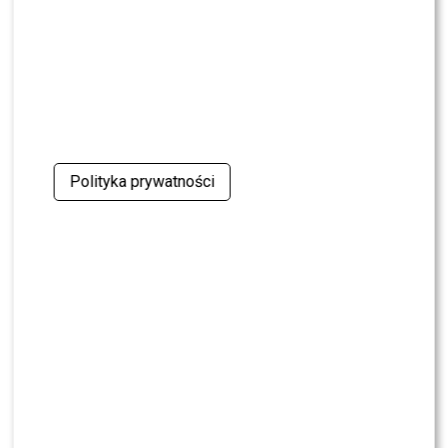
NEWS
Pola Wiśniewska UDERZA w Michała: „Tam było
wszystko celowe”
NEWS
Nie żyje Andrzej Morozowski. TVN24
natychmiast zmieniło ramówkę
Polityka prywatności
NEWS
Dlaczego Doda nie trafiła do „The Voice of
Poland”? Kulisy wyszły na jaw
NEWS
Maciej Kurzajewski przerwał milczenie po
odejściu z Polsatu. Będzie nowy projekt?
NEWS
Tomaszewska i Sawicki poprowadzili „Dzień