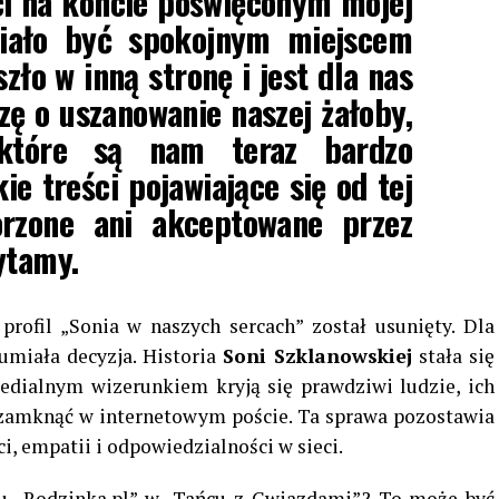
ci na koncie poświęconym mojej
iało być spokojnym miejscem
zło w inną stronę i jest dla nas
zę o uszanowanie naszej żałoby,
 które są nam teraz bardzo
ie treści pojawiające się od tej
orzone ani akceptowane przez
ytamy.
profil „Sonia w naszych sercach” został usunięty. Dla
zumiała decyzja. Historia
Soni Szklanowskiej
stała się
dialnym wizerunkiem kryją się prawdziwi ludzie, ich
ę zamknąć w internetowym poście. Ta sprawa pozostawia
i, empatii i odpowiedzialności w sieci.
lu „Rodzinka.pl” w „Tańcu z Gwiazdami”? To może być