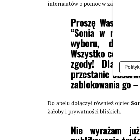
internautów o pomoc w zablokowaniu
Proszę Was o pom
“Sonia w naszych
wyboru, dla kt
Wszystko co wstaw
zgody! Dlatego 
Polity
przestanie obserw
zablokowania go –
Do apelu dołączył również ojciec
Son
żałoby i prywatności bliskich.
Nie wyrażam już