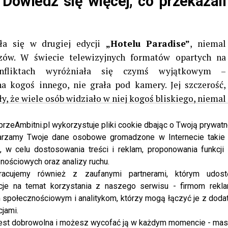
. Dowiedz się więcej, co przekazali
ła się w drugiej edycji
„Hotelu Paradise”
, niemal
zów. W świecie telewizyjnych formatów opartych na
onfliktach wyróżniała się czymś wyjątkowym –
na kogoś innego, nie grała pod kamery. Jej szczerość,
y, że wiele osób widziało w niej kogoś bliskiego, niemal
 to, że w reality show wciąż jest miejsce na prawdziwe
ndal.
przeAmbitni.pl wykorzystuje pliki cookie dbając o Twoją prywatn
rzamy Twoje dane osobowe gromadzone w Internecie takie j
zklanowska
nie zniknęła z przestrzeni medialnej, jak
, w celu dostosowania treści i reklam, proponowania funkcj
nościowych oraz analizy ruchu.
ników podobnych formatów. Wręcz przeciwnie –
racujemy również z zaufanymi partnerami, którym udost
kę i próbowała różnych dróg zawodowych. Najpierw
cje na temat korzystania z naszego serwisu - firmom rekl
ilka singli, które spotkały się z ciepłym odbiorem
społecznościowym i analitykom, którzy mogą łączyć je z dod
 się nawet oficjalną piosenką otwierającą kolejną edycję
cjami.
 ogromne znaczenie symboliczne. W oczach fanów była to
est dobrowolna i możesz wycofać ją w każdym momencie - ma