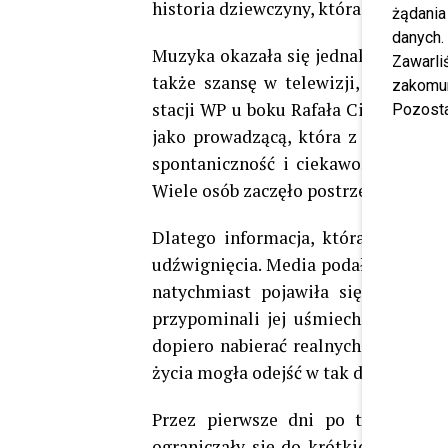
historia dziewczyny, która wraca do p
żądania
danych.
Muzyka okazała się jednak tylko jed
Zawarl
także szansę w telewizji, współpr
zakomun
stacji WP u boku Rafała Cieszyńskie
Pozosta
jako prowadzącą, która z łatwością
spontaniczność i ciekawość świata 
Wiele osób zaczęło postrzegać ją ja
Dlatego informacja, która pojawiła
udźwignięcia. Media podały, że
Soni
natychmiast pojawiła się fala nied
przypominali jej uśmiech, nagrania 
dopiero nabierać realnych kształtów
życia mogła odejść w tak dramatyczn
Przez pierwsze dni po tragedii pa
ograniczały się do krótkich komuni