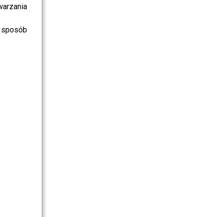
warzania
 sposób