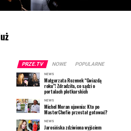
już
PRZE.TV
NOWE
POPULARNE
NEWS
Małgorzata Rozenek “Gwiazdą
roku”! Zdradziła, co sądzi o
portalach plotkarskich
NEWS
Michel Moran ujawnia: Kto po
MasterChefie przestał gotować?
NEWS
Jarosińska zdziwiona wyjściem