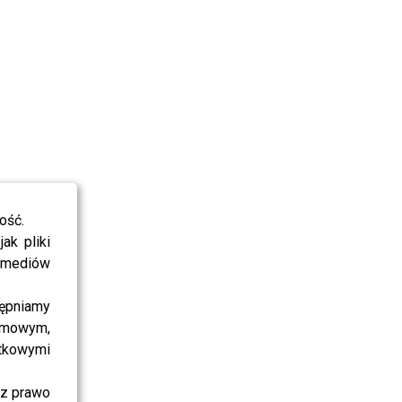
ość.
ak pliki
i mediów
ępniamy
amowym,
atkowymi
sz prawo