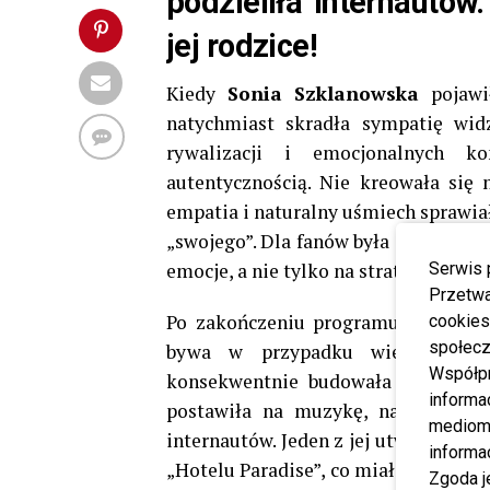
podzieliła internautów
jej rodzice!
Kiedy
Sonia Szklanowska
pojawi
natychmiast skradła sympatię wid
rywalizacji i emocjonalnych k
autentycznością. Nie kreowała się 
empatia i naturalny uśmiech sprawiał
„swojego”. Dla fanów była dowodem na
emocje, a nie tylko na strategię i ska
Serwis 
Przetwa
Po zakończeniu programu
Sonia S
cookies
społecz
bywa w przypadku wielu uczest
Współp
konsekwentnie budowała swoją mar
informa
postawiła na muzykę, nagrywając k
mediom 
internautów. Jeden z jej utworów stał
informa
„Hotelu Paradise”, co miało dla niej
Zgoda j