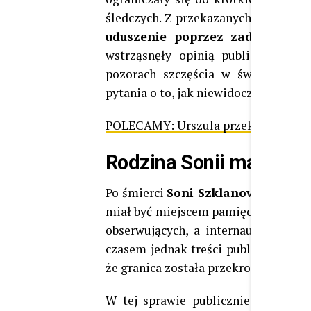
śledczych. Z przekazanych informacj
uduszenie poprzez zadzierzgnię
wstrząsnęły opinią publiczną i w
pozorach szczęścia w świecie med
pytania o to, jak niewidoczne bywają
POLECAMY:
Urszula przekazała drama
Rodzina Sonii ma dość 
Po śmierci
Soni Szklanowskiej
w in
miał być miejscem pamięci i hołdu dl
obserwujących, a internauci dzieli
czasem jednak treści publikowane na 
że granica została przekroczona, a f
W tej sprawie publicznie głos za