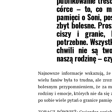
publikowanie treś
córce – to, co m
pamięci o Soni, pos
zbyt bolesne. Pros
ciszy i granic,
potrzebne. Wszystk
chwili nie są tw
naszą rodzinę – cz
Najnowsze informacje wskazują, że 
wielu fanów była to trudna, ale zro
bolesnym przypomnieniem, że za me
rodziny i emocje, których nie da si
po sobie wiele pytań o granice pamięc
ZOBACZ RÓWNIEŻ:
Gwiazdor seria