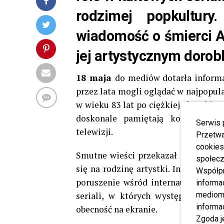
rodzimej popkultur
wiadomość o śmierci Al
jej artystycznym dorob
18 maja
do mediów dotarła inform
przez lata mogli oglądać w najpopula
w wieku 83 lat po ciężkiej chorobie. 
doskonale pamiętają kolejne pok
Serwis 
telewizji.
Przetwa
cookies
Smutne wieści przekazał aktor
Rafa
społecz
się na rodzinę artystki. Informacja 
Współp
poruszenie wśród internautów. W k
informa
seriali, w których występowała akt
mediom 
informa
obecność na ekranie.
Zgoda j