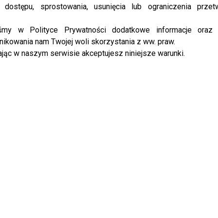
 dostępu, sprostowania, usunięcia lub ograniczenia przet
a warszawską PWST w 1965 roku i niemal natychmiast
niczną. Występowała między innymi w Teatrze im.
iśmy w Polityce Prywatności dodatkowe informacje oraz
eatrze Zagłębia w Sosnowcu oraz warszawskim Teatrze
ikowania nam Twojej woli skorzystania z ww. praw.
wiadczenie i rozwijała warsztat, który później docenili
jąc w naszym serwisie akceptujesz niniejsze warunki.
niezwykle ważna, prawdziwą rozpoznawalność przyniosły
ale kojarzą ją z kultowego „Czterdziestolatka”, gdzie
gdy Karwowskiej. Później pojawiała się także w takich
miennicy”, „Noce i dnie”, „Pensjonat pod Różą”, „Na
jawniła prawdę po latach. Fani są poruszeni
 Aktorka miała 83 lata
awiał, że publiczność tak łatwo zapamiętywała
Alicję