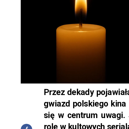
Przez dekady pojawiała
gwiazd polskiego kina 
się w centrum uwagi. 
role w kultowych serial