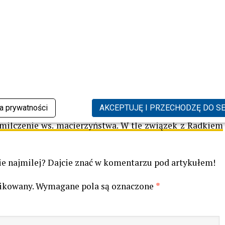
wizji. Dla wielu osób było to jednak zdecydowanie zbyt
ę jej zawodowego doświadczenia i wkładu w rozwój
 sieci zaczęły pojawiać się archiwalne zdjęcia oraz
 Internauci przypominali, że choć często grała role
ć uwagę widza nawet krótką sceną. Wiele osób pisało
łącznym elementem telewizji lat 70., 80. i 90.
ka prywatności
AKCEPTUJĘ I PRZECHODZĘ DO S
milczenie ws. macierzyństwa. W tle związek z Radkiem
cie najmilej? Dajcie znać w komentarzu pod artykułem!
likowany.
Wymagane pola są oznaczone
*