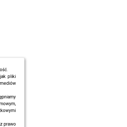
ość.
ak pliki
i mediów
ępniamy
amowym,
atkowymi
sz prawo