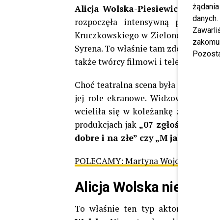
żądania
Alicja Wolska-Piesiewicz
ukończył
danych.
rozpoczęła intensywną pracę sce
Zawarl
Kruczkowskiego w Zielonej Górze, T
zakomun
Syrena. To właśnie tam zdobywała doś
Pozosta
także twórcy filmowi i telewizyjni.
Choć teatralna scena była dla niej 
jej role ekranowe. Widzowie doskon
wcieliła się w koleżankę z pracy Ma
produkcjach jak
„07 zgłoś się”, „Z
dobre i na złe” czy „M jak miłość”.
POLECAMY:
Martyna Wojciechowska u
Alicja Wolska nie żyje.
To właśnie ten typ aktorstwa spr