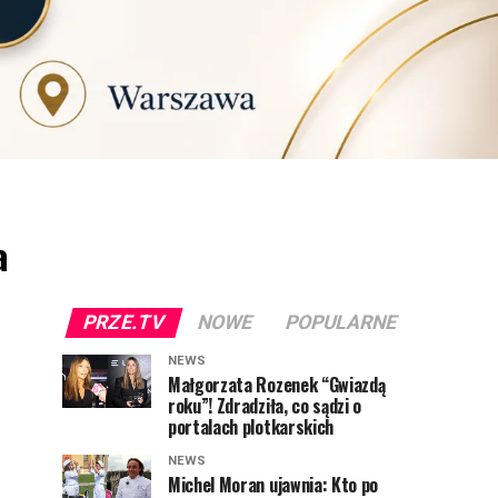
a
PRZE.TV
NOWE
POPULARNE
NEWS
Małgorzata Rozenek “Gwiazdą
roku”! Zdradziła, co sądzi o
portalach plotkarskich
NEWS
Michel Moran ujawnia: Kto po