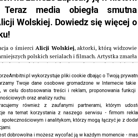
y. Teraz media obiegła smutna
icji Wolskiej. Dowiedz się więcej o
ku!
acja o śmierci
Alicji Wolskiej
, aktorki, którą widzowie
rniejszych polskich serialach i filmach. Artystka zmarła
Choć najczęściej pojawiała się na drugim planie, jej role
olenia widzów wychowanych na klasykach polskiej
przeAmbitni.pl wykorzystuje pliki cookie dbając o Twoją prywatn
rzamy Twoje dane osobowe gromadzone w Internecie takie j
, w celu dostosowania treści i reklam, proponowania funkcj
ł Dajbor
, który w rozmowie z portalem o2.pl powołał
nościowych oraz analizy ruchu.
błyskawicznie rozeszła się po sieci i wywołała ogromne
racujemy również z zaufanymi partnerami, którym udost
omentarzach zaczęły pojawiać się wspomnienia scen z
cje na temat korzystania z naszego serwisu - firmom rekl
orka, a także słowa wdzięczności za jej wieloletnią
społecznościowym i analitykom, którzy mogą łączyć je z dod
cjami.
est dobrowolna i możesz wycofać ją w każdym momencie - ma