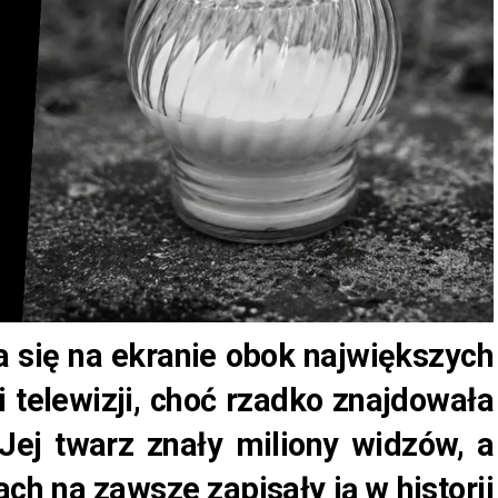
 się na ekranie obok największych
i telewizji, choć rzadko znajdowała
Jej twarz znały miliony widzów, a
ach na zawsze zapisały ją w historii