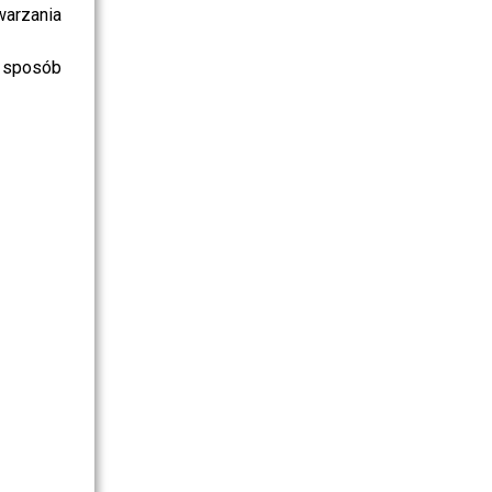
warzania
 sposób