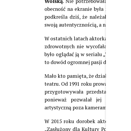
Wolską
. Nie potrzebowała głównych
obecność na ekranie była naturalna,
podkreśla dziś, że należała do poko
swoją autentycznością, a nie medial
W ostatnich latach aktorka nadal p
zdrowotnych nie wycofała się całko
było oglądać ją w serialu „Teściowie”
to dowód ogromnej pasji do zawodu i
Mało kto pamięta, że działalność
Ali
teatru. Od 1991 roku prowadziła równ
przygotowywała przedstawienia dla 
ponieważ pozwalał jej pracować z
artystyczną poza kamerami.
W 2015 roku dorobek aktorki został 
„Zasłużony dla Kultury Polskiej”, 