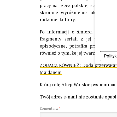
pracy na rzecz polskiej sceny i tele
skromne wyróżnienie jak na skal
rodzimej kultury.
Po informacji o śmierci artystki w
fragmenty seriali z jej udziałem.
epizodyczne, potrafiła przyciągną
również o tym, że jej twarz była nieod
Polity
ZOBACZ RÓWNIEŻ:
Doda przerwała 
Majdanem
Którą rolę Alicji Wolskiej wspomina
Twój adres e-mail nie zostanie opub
Komentarz
*