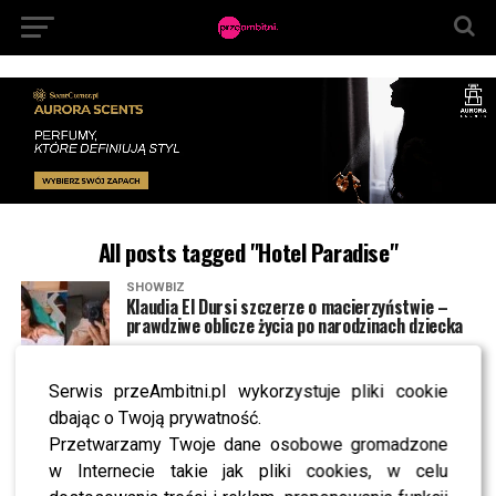
All posts tagged "Hotel Paradise"
SHOWBIZ
Klaudia El Dursi szczerze o macierzyństwie –
prawdziwe oblicze życia po narodzinach dziecka
Serwis przeAmbitni.pl wykorzystuje pliki cookie
NEWS
Czy widzowie mają dość reality-show?
dbając o Twoją prywatność.
Analizujemy telewizyjny rynek i sprawdzamy, jak
Przetwarzamy Twoje dane osobowe gromadzone
będzie wyglądać ich przyszłość [OPINIA]
w Internecie takie jak pliki cookies, w celu