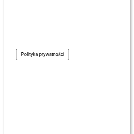
NEWS
Kolejna osoba traci PRACĘ w „Halo tu Polsat”.
Będą nowe duety?
NEWS
Kuba Badach OCENIŁ Skolima. Wspomniał nawet
Zbigniewa Wodeckiego
Polityka prywatności
NEWS
Polsat rusza z NOWYM kulinarnym programem.
Zagrozi „MasterChefowi”?
NEWS
Pola Wiśniewska UDERZA w Michała: „Tam było
wszystko celowe”
NEWS
Nie żyje Andrzej Morozowski. TVN24