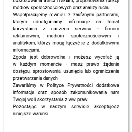
dostosowania treści i reklam, proponowania funkcji
SHOWBIZ
Klaudia El Dursi szczerze o macierzyństwie!
mediów społecznościowych oraz analizy ruchu.
Trudne początki i problemy z córeczką?
Współpracujemy również z zaufanymi partnerami,
którym udostępniamy informacje na temat
korzystania z naszego serwisu - firmom
SHOWBIZ
Klaudia El Dursi chce TO pilnie zmienić! Co ją
reklamowym, mediom społecznościowym i
naprawdę denerwuje w domu po porodzie?
analitykom, którzy mogą łączyć je z dodatkowymi
informacjami.
Zgoda jest dobrowolna i możesz wycofać ją
SHOWBIZ
Klaudia El Dursi urodziła i pokazuje brzuch!
w każdym momencie - masz prawo żądania
Zaskakujące słowa o swoim ciele po trzecim
porodzie
dostępu, sprostowania, usunięcia lub ograniczenia
przetwarzania danych.
Zawarliśmy w Polityce Prywatności dodatkowe
SHOWBIZ
Nadchodzą wielkie zmiany w programie “Hotel
informacje oraz sposób zakomunikowania nam
Paradise 11” – poznaj nowe zasady gry i datę
premiery
Twojej woli skorzystania z ww. praw.
Pozostając w naszym serwisie akceptujesz
SHOWBIZ
niniejsze warunki.
Klaudia El Dursi już urodziła! Zdjęcie ze szpitala
nie pozostawia złudzeń