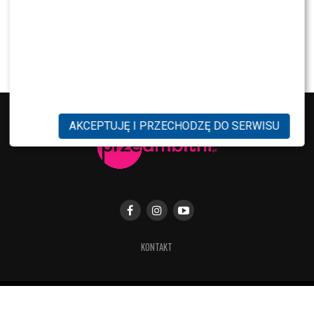
MODA
Tłum gwiazd na ramówce Polsatu: Englert,
Mandaryna, Kuna [FOTO]
AKCEPTUJĘ I PRZECHODZĘ DO SERWISU
KONTAKT
Copyright © 2019 Przeambitni.pl. Stworzona
z miłością