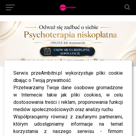
Serwis przeAmbitni.pl wykorzystuje pliki cookie
All posts tagged "Back to Shool"
dbając o Twoją prywatność.
Przetwarzamy Twoje dane osobowe gromadzone
NEWS
Marcin Hakiel z SYNKIEM na Ramówce TVN:
w Internecie takie jak pliki cookies, w celu
powrót Agnieszki Kaczorowskiej do TzG oraz
dostosowania treści i reklam, proponowania funkcji
obecne kontakty z Dagmarą Kaźmierską
mediów społecznościowych oraz analizy ruchu.
Współpracujemy również z zaufanymi partnerami,
którym udostępniamy informacje na temat
korzystania z naszego serwisu - firmom