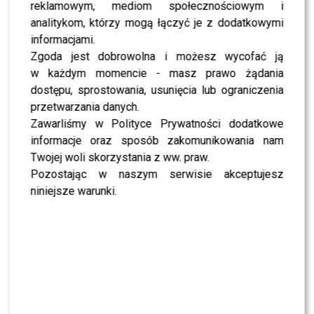
reklamowym, mediom społecznościowym i
SHOWBIZ
analitykom, którzy mogą łączyć je z dodatkowymi
NEWS
informacjami.
Miszczak przerwał milczenie ws. Cichopek i
Zgoda jest dobrowolna i możesz wycofać ją
Kurzajewskiego: “Źle wybrali”. Zaskoczeni?
w każdym momencie - masz prawo żądania
dostępu, sprostowania, usunięcia lub ograniczenia
SHOWBIZ
przetwarzania danych.
Mandaryna ma już partnera w „Tańcu z
Gwiazdami”? To dopiero niespodzianka
Zawarliśmy w Polityce Prywatności dodatkowe
informacje oraz sposób zakomunikowania nam
Twojej woli skorzystania z ww. praw.
NEWS
Pozostając w naszym serwisie akceptujesz
Majka Jeżowska poprowadziła „Dzień dobry TVN”.
Nie wszyscy byli zachwyceni
niniejsze warunki.
PRZE.TV
TYLKO U NAS: Grzegorz Collins pierwszy raz o
rozstaniu z Sylwią Bombą. Ujawnił kulisy
[WYWIAD]
NEWS
Antoni Królikowski nie odpuszcza? Zapowiada