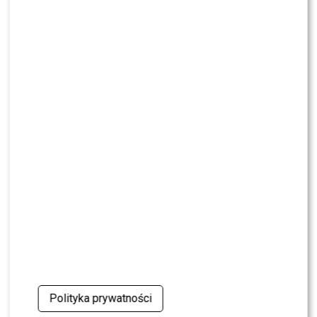
walkę po wyroku sądu
CASTING
CASTING: Jak wziąć udział w programie „Nasz
Nowy Dom”?
MODA
Gwiazdy w czerni na premierze nowych perfum
OVERDOSE marki ARMAF: Opozda, Sablewska,
Collins, Sikora [FOTO]
SHOWBIZ
Julia Wieniawa poza jury „Tańca z Gwiazdami”?
Kulisy wyszły na jaw
NEWS
Program Marcina Prokopa PRZENOSI SIĘ do
Polsatu. Wielki transfer?
Polityka prywatności