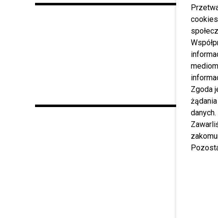
Przetwa
cookies
społecz
Współp
informa
mediom 
informa
Zgoda j
żądania
danych.
Zawarl
zakomun
Pozosta