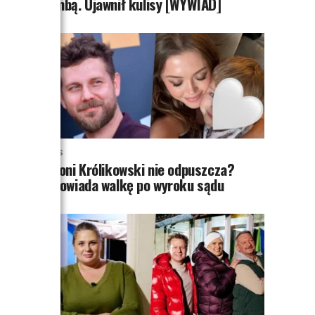
Bombą. Ujawnił kulisy [WYWIAD]
NEWS
Antoni Królikowski nie odpuszcza?
Zapowiada walkę po wyroku sądu