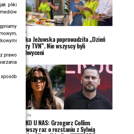
ak pliki
i mediów
ępniamy
NEWS
amowym,
Majka Jeżowska poprowadziła „Dzień
atkowymi
dobry TVN”. Nie wszyscy byli
zachwyceni
sz prawo
warzania
 sposób
PRZE.TV
TYLKO U NAS: Grzegorz Collins
pierwszy raz o rozstaniu z Sylwią