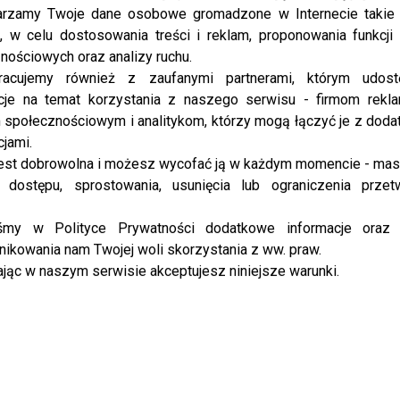
rzamy Twoje dane osobowe gromadzone w Internecie takie j
, w celu dostosowania treści i reklam, proponowania funkcj
LIFESTYLE
Międzynarodowy hit dla poszukiwaczy
nościowych oraz analizy ruchu.
nowego domu już w Polsce!
racujemy również z zaufanymi partnerami, którym udost
cje na temat korzystania z naszego serwisu - firmom rekl
Nowy program w TVN oraz HGTV Home & Garden
społecznościowym i analitykom, którzy mogą łączyć je z dod
o nazwie „House Hunters – Poszukiwacze domów”.
cjami.
Program ...
est dobrowolna i możesz wycofać ją w każdym momencie - ma
 dostępu, sprostowania, usunięcia lub ograniczenia przet
NEWS
iśmy w Polityce Prywatności dodatkowe informacje oraz
Włodarczyk kupiła nowy dom! To w jej
ikowania nam Twojej woli skorzystania z ww. praw.
życiu już trzeci zakup nieruchomości!
jąc w naszym serwisie akceptujesz niniejsze warunki.
Śpiewająca aktorka pochwaliła się w jednym z
poczytnych pism, że niedawno została właścicielką
nowego domu. Wiadomo, że zamieszka w nim ze
swoim partnerem Mikołajem Krawczykiem…
Ciekawe,...