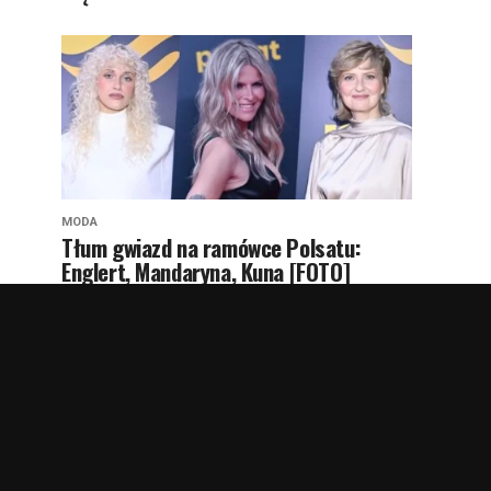
MODA
Tłum gwiazd na ramówce Polsatu:
Englert, Mandaryna, Kuna [FOTO]