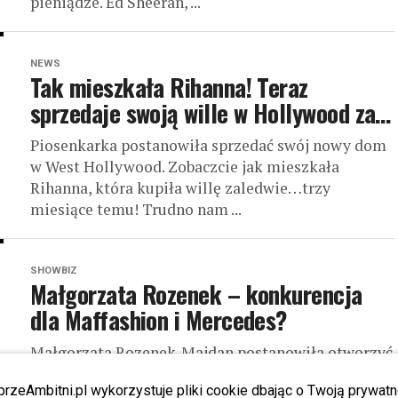
pieniądze. Ed Sheeran, ...
NEWS
Tak mieszkała Rihanna! Teraz
sprzedaje swoją wille w Hollywood za…
Piosenkarka postanowiła sprzedać swój nowy dom
w West Hollywood. Zobaczcie jak mieszkała
Rihanna, która kupiła willę zaledwie…trzy
miesiące temu! Trudno nam ...
SHOWBIZ
Małgorzata Rozenek – konkurencja
dla Maffashion i Mercedes?
Małgorzata Rozenek-Majdan postanowiła otworzyć
swój portal. Co ciekawego tam ujrzymy? Otóż na ...
przeAmbitni.pl wykorzystuje pliki cookie dbając o Twoją prywatn