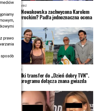
i mediów
SHOWBIZ
Ida Nowakowska zachwycona Karolem
ępniamy
Nawrockim? Padła jednoznaczna ocena
amowym,
atkowymi
sz prawo
warzania
 sposób
NEWS
Wielki transfer do „Dzień dobry TVN”.
Do programu dołącza znana gwiazda