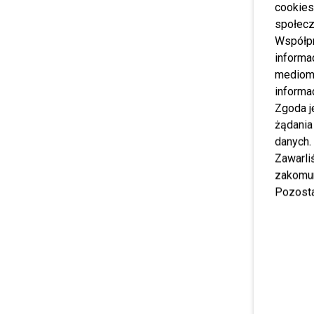
cookies
społecz
Współp
informa
mediom 
informa
Zgoda j
żądania
danych.
Zawarl
zakomun
Pozosta