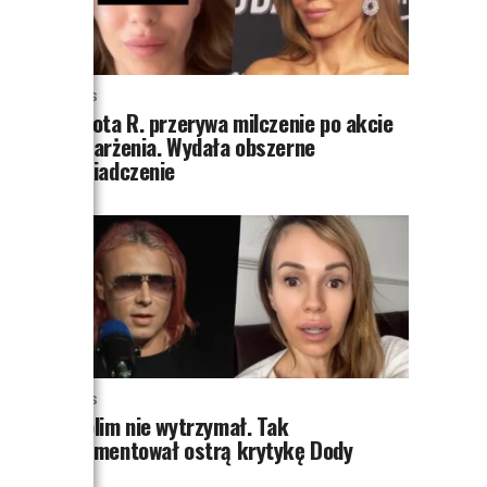
NEWS
Dorota R. przerywa milczenie po akcie
oskarżenia. Wydała obszerne
oświadczenie
NEWS
Skolim nie wytrzymał. Tak
skomentował ostrą krytykę Dody