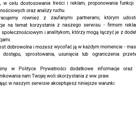
, w celu dostosowania treści i reklam, proponowania funkcj
nościowych oraz analizy ruchu.
racujemy również z zaufanymi partnerami, którym udost
cje na temat korzystania z naszego serwisu - firmom rekl
społecznościowym i analitykom, którzy mogą łączyć je z dod
cjami.
est dobrowolna i możesz wycofać ją w każdym momencie - ma
 dostępu, sprostowania, usunięcia lub ograniczenia przet
iśmy w Polityce Prywatności dodatkowe informacje oraz
ikowania nam Twojej woli skorzystania z ww. praw.
jąc w naszym serwisie akceptujesz niniejsze warunki.