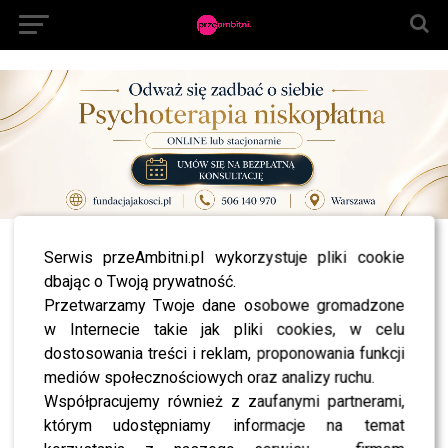
All posts tagged "fanka popka"
Serwis przeAmbitni.pl wykorzystuje pliki cookie
dbając o Twoją prywatność.
NEWS
Przetwarzamy Twoje dane osobowe gromadzone
Tatuażysta, który oślepił dziewczynę tatuując jej
gałki oczne usłyszał wyrok
w Internecie takie jak pliki cookies, w celu
dostosowania treści i reklam, proponowania funkcji
mediów społecznościowych oraz analizy ruchu.
NEWS
Współpracujemy również z zaufanymi partnerami,
Straciła wzrok przez wytatuowanie gałek
ocznych – teraz “fanka Popka” pozywa
którym udostępniamy informacje na temat
tatuażystę