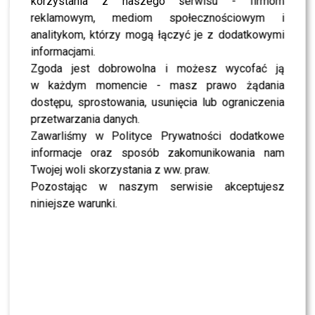
korzystania z naszego serwisu - firmom
reklamowym, mediom społecznościowym i
analitykom, którzy mogą łączyć je z dodatkowymi
informacjami.
SHOWBIZ
Zgoda jest dobrowolna i możesz wycofać ją
w każdym momencie - masz prawo żądania
SHOWBIZ
Julia Wieniawa poza jury „Tańca z Gwiazdami”?
dostępu, sprostowania, usunięcia lub ograniczenia
Kulisy wyszły na jaw
przetwarzania danych.
Zawarliśmy w Polityce Prywatności dodatkowe
informacje oraz sposób zakomunikowania nam
NEWS
Program Marcina Prokopa PRZENOSI SIĘ do
Twojej woli skorzystania z ww. praw.
Polsatu. Wielki transfer?
Pozostając w naszym serwisie akceptujesz
niniejsze warunki.
MODA
Tłum gwiazd na ramówce Polsatu: Englert,
Mandaryna, Kuna [FOTO]
NEWS
Internauci wybrali nową parę dla „Dzień dobry