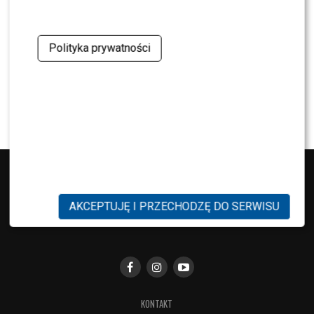
Kuba Badach OCENIŁ Skolima. Wspomniał nawet
Zbigniewa Wodeckiego
Polityka prywatności
NEWS
Polsat rusza z NOWYM kulinarnym programem.
Zagrozi „MasterChefowi”?
AKCEPTUJĘ I PRZECHODZĘ DO SERWISU
KONTAKT