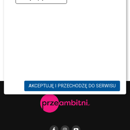
NEWS
Majka Jeżowska poprowadziła „Dzień dobry TVN”.
Nie wszyscy byli zachwyceni
PRZE.TV
TYLKO U NAS: Grzegorz Collins pierwszy raz o
rozstaniu z Sylwią Bombą. Ujawnił kulisy
[WYWIAD]
AKCEPTUJĘ I PRZECHODZĘ DO SERWISU