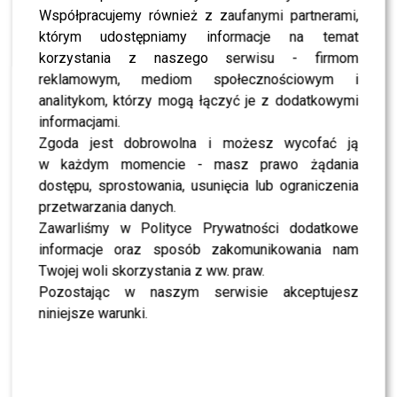
Współpracujemy również z zaufanymi partnerami,
NEWS
Czy pokaz Mariusza Przybylskiego dorównuje
którym udostępniamy informacje na temat
tym zagranicznym? Zapytaliśmy Jessicę
korzystania z naszego serwisu - firmom
Mercedes
reklamowym, mediom społecznościowym i
NEWS
analitykom, którzy mogą łączyć je z dodatkowymi
Kogo Leszek Stanek zabrałby do „Azja Express”
zamiast Izy Miko? Odpowiedź zaskakuje!
informacjami.
Zgoda jest dobrowolna i możesz wycofać ją
NEWS
Czy Polacy coraz chętniej kupują luksusowe
w każdym momencie - masz prawo żądania
marki? – wywiad z Mariuszem Pujszą
dostępu, sprostowania, usunięcia lub ograniczenia
LIFESTYLE
przetwarzania danych.
Jarosław Jakimowicz odpowiada tabloidowi: “W
Zawarliśmy w Polityce Prywatności dodatkowe
du… to mam”!
informacje oraz sposób zakomunikowania nam
LIFESTYLE
Twojej woli skorzystania z ww. praw.
Łukasz Płoszajski: “Na swój ślub przyleciałem
helikopterem”!
Pozostając w naszym serwisie akceptujesz
niniejsze warunki.
NEWS
“Peszyn for Feszyn” – Ada Fijał parodiuje Kubę
Wojewódzkiego: Mam nadzieję, że obejrzy i się
uśmiechnie
LIFESTYLE