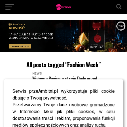
All posts tagged "Fashion Week"
NEWS
Wiganna Papina o stroju Dody przed
Prezydentem: Wyglądała jak osobnik bez
narządów
Serwis przeAmbitni.pl wykorzystuje pliki cookie
NEWS
dbając o Twoją prywatność.
Anna Dereszowska zachwyca się znaną polską
Przetwarzamy Twoje dane osobowe gromadzone
aktorką – o kim mowa?
w Internecie takie jak pliki cookies, w celu
NEWS
dostosowania treści i reklam, proponowania funkcji
Agnieszka Szulim zdradza, jak poznała znanego
projektanta – w tle wątek TVP
mediów społecznościowych oraz analizy ruchu.