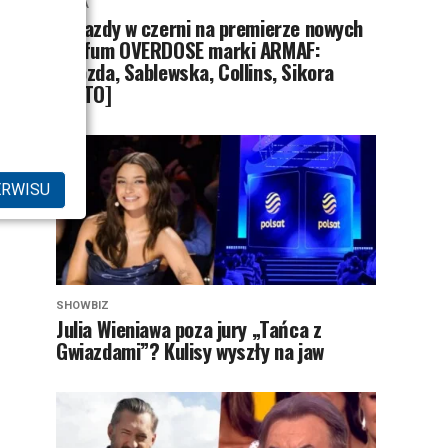
MODA
Gwiazdy w czerni na premierze nowych
perfum OVERDOSE marki ARMAF:
Opozda, Sablewska, Collins, Sikora
[FOTO]
ERWISU
SHOWBIZ
Julia Wieniawa poza jury „Tańca z
Gwiazdami”? Kulisy wyszły na jaw