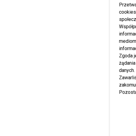
Przetwa
cookies
społecz
Współp
informa
mediom 
informa
Zgoda j
żądania
danych.
Zawarl
zakomun
Pozosta