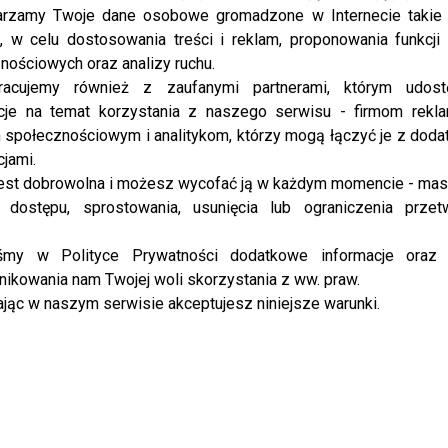
rzamy Twoje dane osobowe gromadzone w Internecie takie j
, w celu dostosowania treści i reklam, proponowania funkcj
nościowych oraz analizy ruchu.
racujemy również z zaufanymi partnerami, którym udost
cje na temat korzystania z naszego serwisu - firmom rekl
społecznościowym i analitykom, którzy mogą łączyć je z dod
cjami.
est dobrowolna i możesz wycofać ją w każdym momencie - ma
 dostępu, sprostowania, usunięcia lub ograniczenia przet
iśmy w Polityce Prywatności dodatkowe informacje oraz
ikowania nam Twojej woli skorzystania z ww. praw.
jąc w naszym serwisie akceptujesz niniejsze warunki.