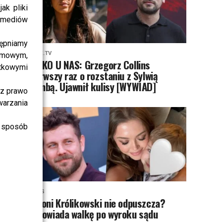
ak pliki
i mediów
ępniamy
PRZE.TV
amowym,
TYLKO U NAS: Grzegorz Collins
atkowymi
pierwszy raz o rozstaniu z Sylwią
Bombą. Ujawnił kulisy [WYWIAD]
sz prawo
warzania
 sposób
NEWS
Antoni Królikowski nie odpuszcza?
Zapowiada walkę po wyroku sądu