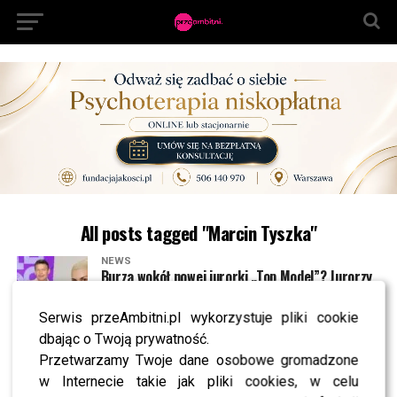
All posts tagged "Marcin Tyszka"
NEWS
Burza wokół nowej jurorki „Top Model”? Jurorzy
ujawnili prawdę
Serwis przeAmbitni.pl wykorzystuje pliki cookie
dbając o Twoją prywatność.
NEWS
Kolejna nowa twarz w „Top Model”. Jaką rolę
Przetwarzamy Twoje dane osobowe gromadzone
odegra w programie?
w Internecie takie jak pliki cookies, w celu