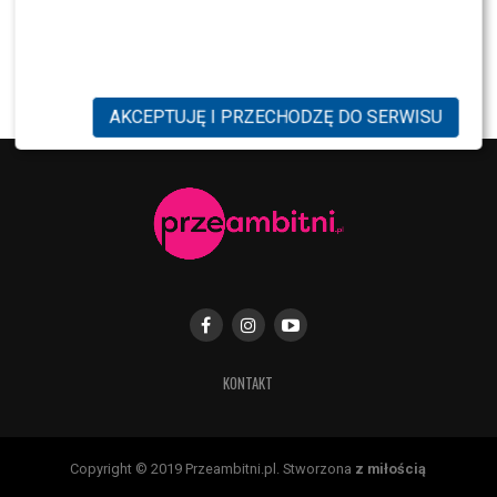
NEWS
Pola Wiśniewska UDERZA w Michała: „Tam było
wszystko celowe”
AKCEPTUJĘ I PRZECHODZĘ DO SERWISU
KONTAKT
Copyright © 2019 Przeambitni.pl. Stworzona
z miłością