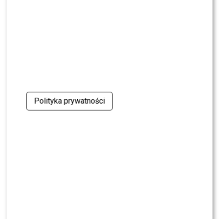
śniadaniówkę
NEWS
Justyna Pochanke przerwała milczenie. Tak
pożegnała Andrzeja Morozowskiego
NEWS
Kolejna osoba traci PRACĘ w „Halo tu Polsat”.
Będą nowe duety?
Polityka prywatności
NEWS
Kuba Badach OCENIŁ Skolima. Wspomniał nawet
Zbigniewa Wodeckiego
NEWS
Polsat rusza z NOWYM kulinarnym programem.
Zagrozi „MasterChefowi”?