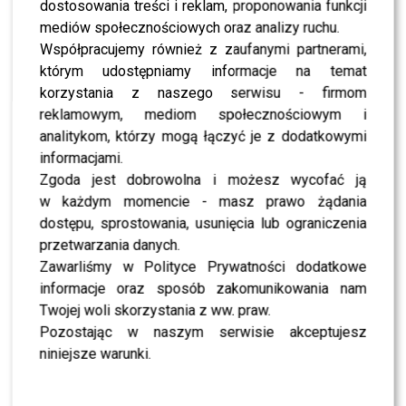
dostosowania treści i reklam, proponowania funkcji
mediów społecznościowych oraz analizy ruchu.
NEWS
Nowa jurorka w „Top Model 15”. Kogo wygryzła?
Współpracujemy również z zaufanymi partnerami,
którym udostępniamy informacje na temat
korzystania z naszego serwisu - firmom
reklamowym, mediom społecznościowym i
SHOWBIZ
Widzowie podzieleni werdyktem po finale „Top
analitykom, którzy mogą łączyć je z dodatkowymi
Model”. Dlaczego internauci masowo krytykują
informacjami.
zwycięzcę?
Zgoda jest dobrowolna i możesz wycofać ją
w każdym momencie - masz prawo żądania
NEWS
Nadchodzi wielki finał „Top Model” – kto wygra
dostępu, sprostowania, usunięcia lub ograniczenia
tegoroczną edycję? Zobacz, kiedy i gdzie oglądać
przetwarzania danych.
Zawarliśmy w Polityce Prywatności dodatkowe
informacje oraz sposób zakomunikowania nam
NEWS
Marcin Tyszka SZOKUJE! Farbuje zarost i
Twojej woli skorzystania z ww. praw.
prowokuje fanów – internet eksplodował
Pozostając w naszym serwisie akceptujesz
komentarzami
niniejsze warunki.
NEWS
Michał Piróg nie kryje zawodu po wygranej