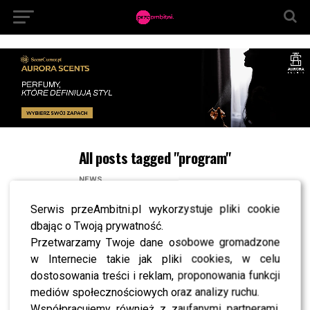
All posts tagged "program"
NEWS
Wielka zmiana u Eweliny z Warsaw Shore!
Serwis przeAmbitni.pl wykorzystuje pliki cookie
NEWS
Kto jest najbardziej przereklamowanym raperem
dbając o Twoją prywatność.
w historii?
Przetwarzamy Twoje dane osobowe gromadzone
NEWS
w Internecie takie jak pliki cookies, w celu
Szczęśliwa para z Warsaw Shore
dostosowania treści i reklam, proponowania funkcji
LIFESTYLE
mediów społecznościowych oraz analizy ruchu.
Kuba Wojewódzki: Borys Szyc i finaliści ,,Project
Współpracujemy również z zaufanymi partnerami,