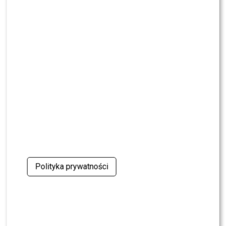
Nowy Dom”?
MODA
Gwiazdy w czerni na premierze nowych perfum
OVERDOSE marki ARMAF: Opozda, Sablewska,
Collins, Sikora [FOTO]
SHOWBIZ
Julia Wieniawa poza jury „Tańca z Gwiazdami”?
Kulisy wyszły na jaw
NEWS
Program Marcina Prokopa PRZENOSI SIĘ do
Polsatu. Wielki transfer?
Polityka prywatności
MODA
Tłum gwiazd na ramówce Polsatu: Englert,
Mandaryna, Kuna [FOTO]