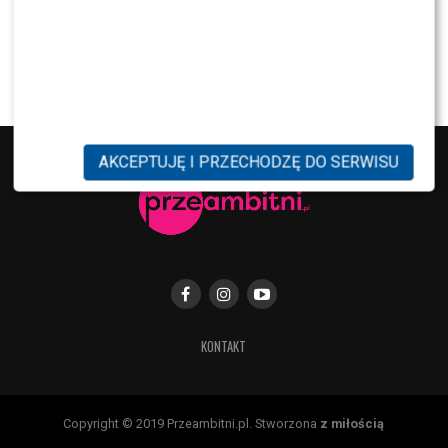
NEWS
Internauci wybrali nową parę dla „Dzień dobry
TVN”. Czy stacja posłucha ich głosu?
AKCEPTUJĘ I PRZECHODZĘ DO SERWISU
KONTAKT
Copyright © 2019 Przeambitni.pl. Stworzona
z miłością