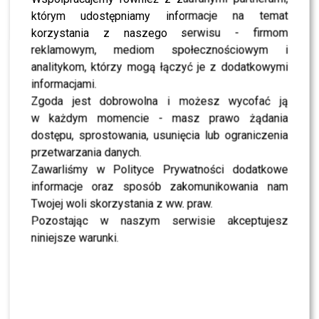
Runway” w najbliższym programie!
którym udostępniamy informacje na temat
LIFESTYLE
korzystania z naszego serwisu - firmom
Project Runway : Gwiazdy w roli modelek!
[zdjęcia]
reklamowym, mediom społecznościowym i
analitykom, którzy mogą łączyć je z dodatkowymi
LIFESTYLE
Liszowska gwiazdą Polsatu!
informacjami.
Zgoda jest dobrowolna i możesz wycofać ją
LIFESTYLE
Najsztub słucha…Margaret!
w każdym momencie - masz prawo żądania
dostępu, sprostowania, usunięcia lub ograniczenia
NEWS
Dawid Kwiatkowski odpadł z ,,Tańca z
przetwarzania danych.
Gwiazdami”!
Zawarliśmy w Polityce Prywatności dodatkowe
NEWS
informacje oraz sposób zakomunikowania nam
Wyjątkowi goście u Kuby Wojewódzkiego!
Twojej woli skorzystania z ww. praw.
LIFESTYLE
Pozostając w naszym serwisie akceptujesz
Program “Styl & Pieprz” powraca!
niniejsze warunki.
WIĘCEJ ARTYKUŁÓW