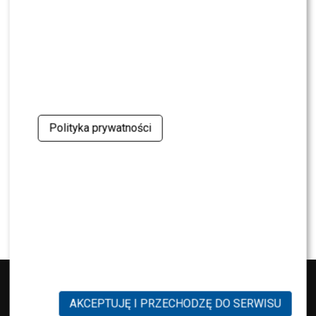
NEWS
„Lato z Radiem i TVP”: Skolim rozpętał dyskusję.
Wszystko przez jeden element
SHOWBIZ
Jędrzejczyk podlizuje się Wieniawie przed
„Tańcem z Gwiazdami”? Padły mocne słowa
Polityka prywatności
SHOWBIZ
To z nim Magda Tarnowska ma zatańczyć w
„Tańcu z Gwiazdami”? Fani już komentują
AKCEPTUJĘ I PRZECHODZĘ DO SERWISU