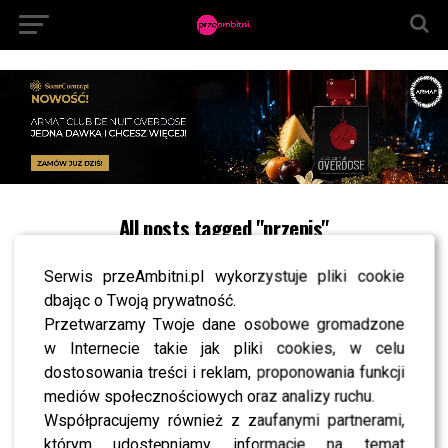
All posts tagged "przepis"
NEWS
Drożdżówka z poziomkami za 60 zł? Rozkoszny
Serwis przeAmbitni.pl wykorzystuje pliki cookie
pokazał rozwiązanie [PRZEPIS]
dbając o Twoją prywatność.
Przetwarzamy Twoje dane osobowe gromadzone
w Internecie takie jak pliki cookies, w celu
SHOWBIZ
Rafał Maślak ujawnia sekret swojej sylwetki. Nie
dostosowania treści i reklam, proponowania funkcji
uwierzysz, co zrobił, by tak wyglądać
mediów społecznościowych oraz analizy ruchu.
Współpracujemy również z zaufanymi partnerami,
którym udostępniamy informacje na temat