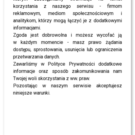
SHOWBIZ
Anna Starmach cała we łzach! Jurorka
korzystania z naszego serwisu - firmom
„MasterChefa” pokazała nagranie, które
reklamowym, mediom społecznościowym i
wstrząsnęło fanami
analitykom, którzy mogą łączyć je z dodatkowymi
informacjami.
NEWS
Internauci krytykują przepis na świąteczną
Zgoda jest dobrowolna i możesz wycofać ją
słodkość od Lewandowskiej – totalny kit!
w każdym momencie - masz prawo żądania
Dlaczego?!
dostępu, sprostowania, usunięcia lub ograniczenia
przetwarzania danych.
Zawarliśmy w Polityce Prywatności dodatkowe
informacje oraz sposób zakomunikowania nam
SHOWBIZ
Twojej woli skorzystania z ww. praw.
Pozostając w naszym serwisie akceptujesz
NEWS
Karolina Gilon ZALAŁA SIĘ łzami. Nagle zwróciła
niniejsze warunki.
się do Mateusza [WIDEO]
SHOWBIZ
To z nim zatańczy Sara Janicka. Polsat odkrył
pierwszą parę „Tańca z Gwiazdami”