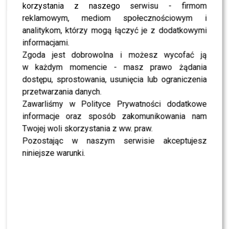
psa na różowo! My wiemy dlaczego!
korzystania z naszego serwisu - firmom
reklamowym, mediom społecznościowym i
MODA
Sykut-Jeżyna, Urbańska i Myszkowski na pokazie
analitykom, którzy mogą łączyć je z dodatkowymi
Anety Kręglickiej x L’AF! Kto jeszcze się pojawił?
informacjami.
Zgoda jest dobrowolna i możesz wycofać ją
w każdym momencie - masz prawo żądania
dostępu, sprostowania, usunięcia lub ograniczenia
SHOWBIZ
przetwarzania danych.
Zawarliśmy w Polityce Prywatności dodatkowe
SHOWBIZ
Żurnalista w „Tańcu z Gwiazdami”? Miszczak
informacje oraz sposób zakomunikowania nam
przerwał milczenie
Twojej woli skorzystania z ww. praw.
Pozostając w naszym serwisie akceptujesz
niniejsze warunki.
NEWS
„Lato z Radiem i TVP”: Skolim rozpętał dyskusję.
Wszystko przez jeden element
SHOWBIZ
Jędrzejczyk podlizuje się Wieniawie przed
„Tańcem z Gwiazdami”? Padły mocne słowa