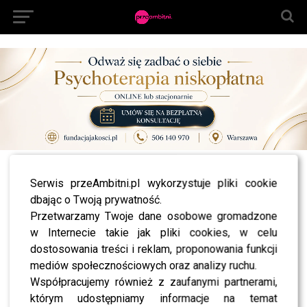
All posts tagged "Reggie Benjamin"
Serwis przeAmbitni.pl wykorzystuje pliki cookie
dbając o Twoją prywatność.
NEWS
Iwona Burnat z “Żon Hollywood” nagrała wraz z
Przetwarzamy Twoje dane osobowe gromadzone
mężem nową piosenkę – “Gdzie jest Radek?”
w Internecie takie jak pliki cookies, w celu
NEWS
dostosowania treści i reklam, proponowania funkcji
Iwona Burnat i Reggie Benjamin otwierają sklep!
mediów społecznościowych oraz analizy ruchu.
Będą pomagać!
Współpracujemy również z zaufanymi partnerami,
NEWS
którym udostępniamy informacje na temat
Iwona Burnat z “Żony Hollywood” pofarbowała