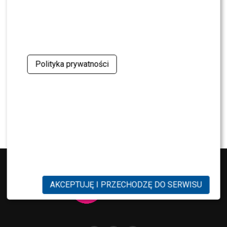
oskarżenia. Wydała obszerne oświadczenie
NEWS
Skolim nie wytrzymał. Tak skomentował ostrą
krytykę Dody
Polityka prywatności
NEWS
Miszczak przerwał milczenie ws. Cichopek i
Kurzajewskiego: “Źle wybrali”. Zaskoczeni?
AKCEPTUJĘ I PRZECHODZĘ DO SERWISU