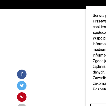
Serwis 
Przetwa
cookies
społecz
Współp
informa
mediom 
informa
Zgoda j
żądania
danych.
Zawarl
zakomun
Pozosta