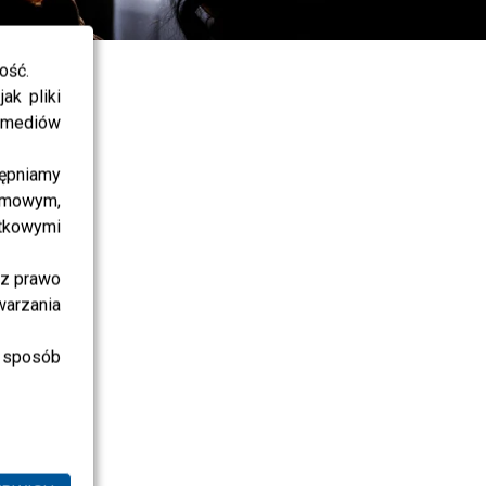
ość.
6
ak pliki
i mediów
ępniamy
amowym,
atkowymi
sz prawo
warzania
 sposób