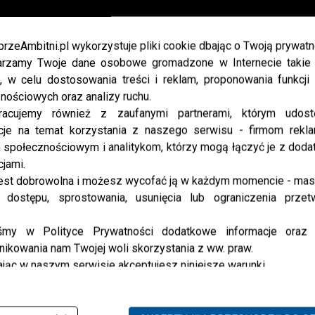
przeAmbitni.pl wykorzystuje pliki cookie dbając o Twoją prywatn
akpa20191009_joy2_mb_7091
rzamy Twoje dane osobowe gromadzone w Internecie takie j
, w celu dostosowania treści i reklam, proponowania funkcj
nościowych oraz analizy ruchu.
racujemy również z zaufanymi partnerami, którym udost
cje na temat korzystania z naszego serwisu - firmom rekl
społecznościowym i analitykom, którzy mogą łączyć je z dod
cjami.
est dobrowolna i możesz wycofać ją w każdym momencie - ma
 dostępu, sprostowania, usunięcia lub ograniczenia przet
iśmy w Polityce Prywatności dodatkowe informacje oraz
ikowania nam Twojej woli skorzystania z ww. praw.
jąc w naszym serwisie akceptujesz niniejsze warunki.