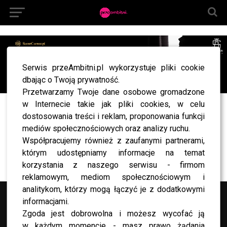
Serwis przeAmbitni.pl wykorzystuje pliki cookie
dbając o Twoją prywatność.
Przetwarzamy Twoje dane osobowe gromadzone
w Internecie takie jak pliki cookies, w celu
akpa20191009_joy2_mb_71005
dostosowania treści i reklam, proponowania funkcji
mediów społecznościowych oraz analizy ruchu.
Współpracujemy również z zaufanymi partnerami,
którym udostępniamy informacje na temat
korzystania z naszego serwisu - firmom
reklamowym, mediom społecznościowym i
analitykom, którzy mogą łączyć je z dodatkowymi
informacjami.
Zgoda jest dobrowolna i możesz wycofać ją
w każdym momencie - masz prawo żądania