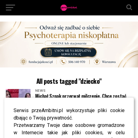
All posts tagged "dziecko"
NEWS
Michał Szpak przerwał milczenie. Chce zostać
ojcem?
Serwis przeAmbitni.pl wykorzystuje pliki cookie
dbając o Twoją prywatność.
NEWS
Sylwia Peretti uczciła pamięć syna. Jej słowa
Przetwarzamy Twoje dane osobowe gromadzone
chwytają za serce
w Internecie takie jak pliki cookies, w celu