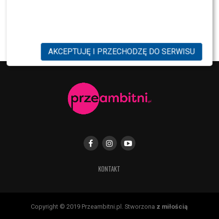
NEWS
Pola Wiśniewska UDERZA w Michała: „Tam było
wszystko celowe”
AKCEPTUJĘ I PRZECHODZĘ DO SERWISU
KONTAKT
Copyright © 2019 Przeambitni.pl. Stworzona
z miłością