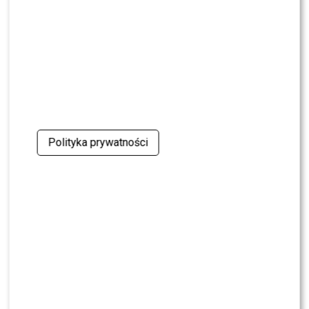
śniadaniówkę
NEWS
Justyna Pochanke przerwała milczenie. Tak
pożegnała Andrzeja Morozowskiego
NEWS
Kolejna osoba traci PRACĘ w „Halo tu Polsat”.
Będą nowe duety?
Polityka prywatności
NEWS
Kuba Badach OCENIŁ Skolima. Wspomniał nawet
Zbigniewa Wodeckiego
NEWS
Polsat rusza z NOWYM kulinarnym programem.
Zagrozi „MasterChefowi”?