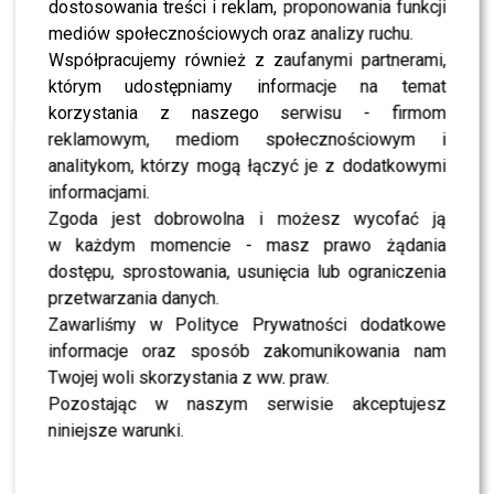
dostosowania treści i reklam, proponowania funkcji
mediów społecznościowych oraz analizy ruchu.
NEWS
Nie żyje 13-letnia Maja Gadowska. Gwiazdy
Współpracujemy również z zaufanymi partnerami,
żegnają podopieczną Cancer Fighters
którym udostępniamy informacje na temat
korzystania z naszego serwisu - firmom
reklamowym, mediom społecznościowym i
NEWS
Antoni Królikowski stracił władzę rodzicielską
analitykom, którzy mogą łączyć je z dodatkowymi
nad synem. Jest wyrok sądu
informacjami.
Zgoda jest dobrowolna i możesz wycofać ją
w każdym momencie - masz prawo żądania
NEWS
Ma zaledwie 9 lat, a podbija świat mody. O tej
dostępu, sprostowania, usunięcia lub ograniczenia
Polce robi się coraz głośniej [FOTO]
przetwarzania danych.
Zawarliśmy w Polityce Prywatności dodatkowe
informacje oraz sposób zakomunikowania nam
NEWS
Ciężarna Dominika Serowska pokazała się pod
Twojej woli skorzystania z ww. praw.
kroplówką. Wiemy, co się stało
Pozostając w naszym serwisie akceptujesz
niniejsze warunki.
NEWS
Sebastian Fabijański długo TO ukrywał. W końcu