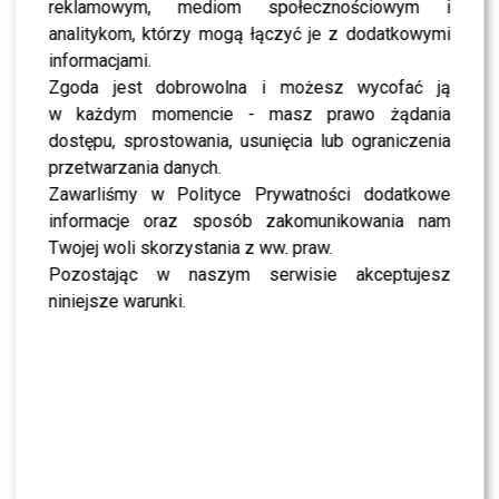
Mandaryna ma już partnera w „Tańcu z
reklamowym, mediom społecznościowym i
Gwiazdami”? To dopiero niespodzianka
analitykom, którzy mogą łączyć je z dodatkowymi
informacjami.
Zgoda jest dobrowolna i możesz wycofać ją
NEWS
Majka Jeżowska poprowadziła „Dzień dobry TVN”.
w każdym momencie - masz prawo żądania
Nie wszyscy byli zachwyceni
dostępu, sprostowania, usunięcia lub ograniczenia
przetwarzania danych.
Zawarliśmy w Polityce Prywatności dodatkowe
PRZE.TV
TYLKO U NAS: Grzegorz Collins pierwszy raz o
informacje oraz sposób zakomunikowania nam
rozstaniu z Sylwią Bombą. Ujawnił kulisy
[WYWIAD]
Twojej woli skorzystania z ww. praw.
Pozostając w naszym serwisie akceptujesz
niniejsze warunki.
NEWS
Antoni Królikowski nie odpuszcza? Zapowiada
walkę po wyroku sądu
CASTING
CASTING: Jak wziąć udział w programie „Nasz
Nowy Dom”?