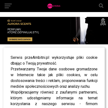
All posts tagged "Klinika Beauty Medica"
Serwis przeAmbitni.pl wykorzystuje pliki cookie
dbając o Twoją prywatność.
NEWS
KONKURS! U nas dzień kobiet trwa dłużej z
Przetwarzamy Twoje dane osobowe gromadzone
Beauty Medica!
w Internecie takie jak pliki cookies, w celu
dostosowania treści i reklam, proponowania funkcji
mediów społecznościowych oraz analizy ruchu.
Współpracujemy również z zaufanymi partnerami,
SHOWBIZ
którym udostępniamy informacje na temat
korzystania z naszego serwisu - firmom
SHOWBIZ