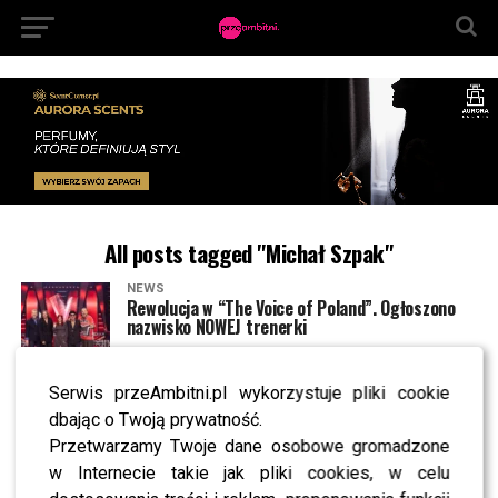
All posts tagged "Michał Szpak"
NEWS
Rewolucja w “The Voice of Poland”. Ogłoszono
nazwisko NOWEJ trenerki
Serwis przeAmbitni.pl wykorzystuje pliki cookie
NEWS
Michał Szpak przerwał milczenie. Chce zostać
dbając o Twoją prywatność.
ojcem?
Przetwarzamy Twoje dane osobowe gromadzone
w Internecie takie jak pliki cookies, w celu