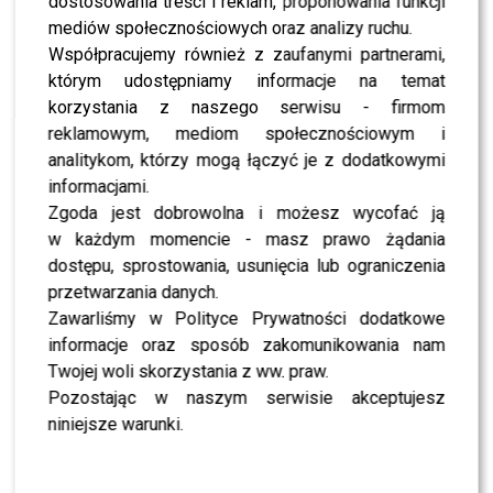
dostosowania treści i reklam, proponowania funkcji
NEWS
“Lato z Radiem i TVP”: Michał Szpak skradł
mediów społecznościowych oraz analizy ruchu.
show? Widzowie nie mieli wątpliwości
Współpracujemy również z zaufanymi partnerami,
którym udostępniamy informacje na temat
korzystania z naszego serwisu - firmom
NEWS
Michał Szpak zatrzymany przez policję? „Ktoś
reklamowym, mediom społecznościowym i
zgłosił, że …”
analitykom, którzy mogą łączyć je z dodatkowymi
informacjami.
Zgoda jest dobrowolna i możesz wycofać ją
NEWS
Powstanie kolejna edycja „The Voice of Poland”?
w każdym momencie - masz prawo żądania
To koniec spekulacji
dostępu, sprostowania, usunięcia lub ograniczenia
przetwarzania danych.
Zawarliśmy w Polityce Prywatności dodatkowe
NEWS
Michał Szpak nie wytrzymał. Tak skomentował
informacje oraz sposób zakomunikowania nam
zamieszanie wokół Eurowizji
Twojej woli skorzystania z ww. praw.
Pozostając w naszym serwisie akceptujesz
NEWS
niniejsze warunki.
Michał Szpak znów pojedzie na Eurowizję?
Szokujące doniesienia wywołują burzę przed
preselekcjami