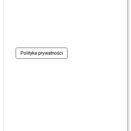
NEWS
Dominika Serowska nie chce pojednania z
Cichopek i Kurzajewskim? Wymowne słowa
NEWS
TVN, TVP czy Polsat? Polacy wybrali ulubioną
śniadaniówkę
Polityka prywatności
NEWS
Justyna Pochanke przerwała milczenie. Tak
pożegnała Andrzeja Morozowskiego
NEWS
Kolejna osoba traci PRACĘ w „Halo tu Polsat”.
Będą nowe duety?
NEWS
Kuba Badach OCENIŁ Skolima. Wspomniał nawet