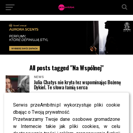
All posts tagged "Na Wspólnej"
NEWS
Julia Chatys nie kryła łez wspominając Bożenę
Dykiel. Te słowa łamią serca
Serwis przeAmbitni.pl wykorzystuje pliki cookie
NEWS
Nieznane szczegóły życia córek Bożeny Dykiel.
dbając o Twoją prywatność.
Jak dziś wyglądają ich kariery?
Przetwarzamy Twoje dane osobowe gromadzone
w Internecie takie jak pliki cookies, w celu