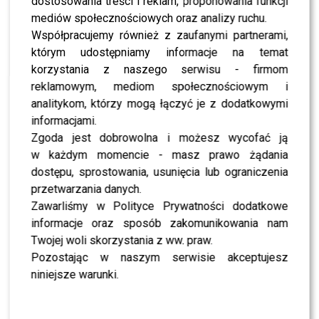
dostosowania treści i reklam, proponowania funkcji
NEWS
Taka była Bożena Dykiel. Mieczysław Hryniewicz
mediów społecznościowych oraz analizy ruchu.
nie krył łez na antenie TVN24
Współpracujemy również z zaufanymi partnerami,
którym udostępniamy informacje na temat
korzystania z naszego serwisu - firmom
NEWS
Nie żyje Bożena Dykiel. Odeszła legenda serialu
reklamowym, mediom społecznościowym i
„Na Wspólnej”
analitykom, którzy mogą łączyć je z dodatkowymi
informacjami.
Zgoda jest dobrowolna i możesz wycofać ją
NEWS
Joanna Jabłczyńska trafiła do szpitala. Fani w
w każdym momencie - masz prawo żądania
ogromnym niepokoju. Co się stało?
dostępu, sprostowania, usunięcia lub ograniczenia
przetwarzania danych.
Zawarliśmy w Polityce Prywatności dodatkowe
SHOWBIZ
Leszek Lichota i Ilona Wrońska ogłosili
informacje oraz sposób zakomunikowania nam
rozstanie po 21 latach – ich oświadczenie
rozwiewa wszystkie wątpliwości
Twojej woli skorzystania z ww. praw.
Pozostając w naszym serwisie akceptujesz
SHOWBIZ
niniejsze warunki.
Anna Korcz po 20 latach wspomina „Taniec z
Gwiazdami” – to one były jej wiernymi fankami