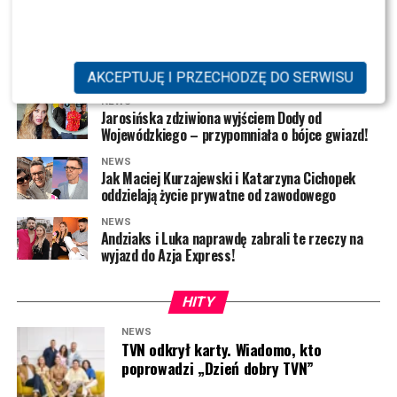
co sądzi o portalach plotkarskich
NEWS
Michel Moran ujawnia: Kto po MasterChefie
przestał gotować?
AKCEPTUJĘ I PRZECHODZĘ DO SERWISU
NEWS
Jarosińska zdziwiona wyjściem Dody od
Wojewódzkiego – przypomniała o bójce gwiazd!
NEWS
Jak Maciej Kurzajewski i Katarzyna Cichopek
oddzielają życie prywatne od zawodowego
NEWS
Andziaks i Luka naprawdę zabrali te rzeczy na
wyjazd do Azja Express!
HITY
NEWS
TVN odkrył karty. Wiadomo, kto
poprowadzi „Dzień dobry TVN”