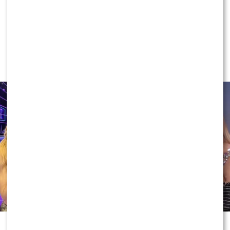
NEWS
Ida Nowakowska PODBIJA POLSAT!
Wygryzła już Wachowicz i Cichopek
w „halo, tu Polsat”?