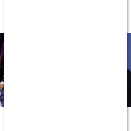
Rafał Maserak wie, kto będzie w jury
„Tańca z Gwiazdami”!? Padły słowa o
Wieniawie…
0
0