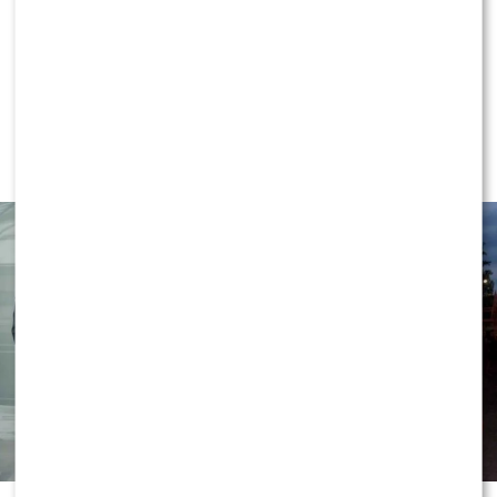
NEWS
Grzegorz Collins OBURZONY
pytaniem o partnera Sylwii Bomby –
aż POKŁÓCIŁ się z BRATEM!?