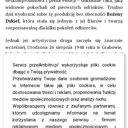
bezkompromisowa i pełna emocji – dokładnie taka, jaką
widzowie pokochali od pierwszych odcinków. Trudno
dziś wyobrazić sobie tę produkcję bez obecności
Bożeny
Dykiel
, która stała się jednym z jej filarów i twarzą
rozpoznawalną dla kilku pokoleń odbiorców.
Jednak jej artystyczna droga zaczęła się znacznie
wcześniej. Urodzona 26 sierpnia 1948 roku w Grabowie,
była absolwentką Państwowej Wyższej Szkoły Teatralnej
w Warszawie. Już podczas studiów wyróżniała się silną
Serwis przeAmbitni.pl wykorzystuje pliki cookie
osobowością i sceniczną charyzmą. Na ekranie
dbając o Twoją prywatność.
zadebiutowała w 1971 roku w filmie „Uciec jak najbliżej”,
Przetwarzamy Twoje dane osobowe gromadzone
rozpoczynając karierę, która miała objąć ponad 70
w Internecie takie jak pliki cookies, w celu
filmów i seriali.
dostosowania treści i reklam, proponowania funkcji
mediów społecznościowych oraz analizy ruchu.
Ogromną popularność przyniosły jej role w klasyce
Współpracujemy również z zaufanymi partnerami,
polskiego kina. Widzowie pamiętają ją jako Kasię w
którym udostępniamy informacje na temat
„Weselu” czy Madę Müller w „Ziemi obiecanej”. Była
korzystania z naszego serwisu - firmom
aktorką, która nie bała się mocnych charakterów –
reklamowym, mediom społecznościowym i