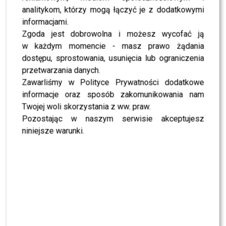
potrafiła nadać swoim postaciom wyrazistość, głębię i
analitykom, którzy mogą łączyć je z dodatkowymi
autentyczność. Reżyserzy cenili ją za odwagę, a
informacjami.
publiczność za prawdę, którą wnosiła na ekran.
Zgoda jest dobrowolna i możesz wycofać ją
w każdym momencie - masz prawo żądania
POLECAMY:
Iza Miko straciła zęby. Co teraz z udziałem
dostępu, sprostowania, usunięcia lub ograniczenia
aktorki w „Tańcu z Gwiazdami”?
przetwarzania danych.
Mieczysław Hryniewicz
Zawarliśmy w Polityce Prywatności dodatkowe
informacje oraz sposób zakomunikowania nam
wspomina Bożenę Dykiel
Twojej woli skorzystania z ww. praw.
Pozostając w naszym serwisie akceptujesz
Szczególnie poruszające były jednak słowa
Mieczysława
niniejsze warunki.
Hryniewicza
, który w piątek na antenie TVN24 nie krył
wzruszenia. Ich znajomość trwała niemal 60 lat –
poznali się jeszcze w czasach młodości, gdy oboje
rozpoczynali swoją artystyczną drogę. Dla aktora jej
odejście to nie tylko strata zawodowa, ale przede
wszystkim osobista tragedia.