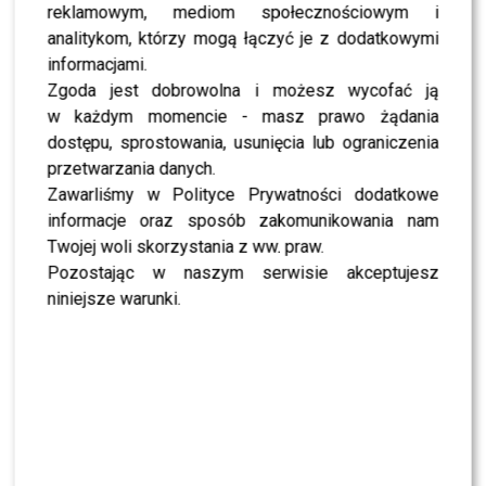
reklamowym, mediom społecznościowym i
SHOWBIZ
To z nim zatańczy Sara Janicka. Polsat odkrył
analitykom, którzy mogą łączyć je z dodatkowymi
pierwszą parę „Tańca z Gwiazdami”
informacjami.
Zgoda jest dobrowolna i możesz wycofać ją
w każdym momencie - masz prawo żądania
SHOWBIZ
Izabela Kuna zaniemówiła na wizji. Tego
dostępu, sprostowania, usunięcia lub ograniczenia
kompletnie się nie spodziewała
przetwarzania danych.
Zawarliśmy w Polityce Prywatności dodatkowe
informacje oraz sposób zakomunikowania nam
NEWS
Przykre wieści ws. stanu zdrowia Joe Bidena. Syn
Twojej woli skorzystania z ww. praw.
ujawnił nowe fakty
Pozostając w naszym serwisie akceptujesz
niniejsze warunki.
NEWS
Adam Zdrójkowski zrzucił koszulkę i zachwycił
fanów. Jak to zrobił?
NEWS
Jeden telefon odmienił życie Dawida
Kwiatkowskiego. W tle Justin Bieber