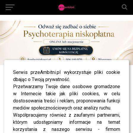
Serwis przeAmbitni.pl wykorzystuje pliki cookie
All posts tagged "Orłoś"
dbając o Twoją prywatność.
Przetwarzamy Twoje dane osobowe gromadzone
NEWS
Orłoś padł ofiarą oszustwa? Zobacz mocny wpis
w Internecie takie jak pliki cookies, w celu
Macieja
dostosowania treści i reklam, proponowania funkcji
mediów społecznościowych oraz analizy ruchu.
Współpracujemy również z zaufanymi partnerami,
którym udostępniamy informacje na temat
SHOWBIZ
korzystania z naszego serwisu - firmom