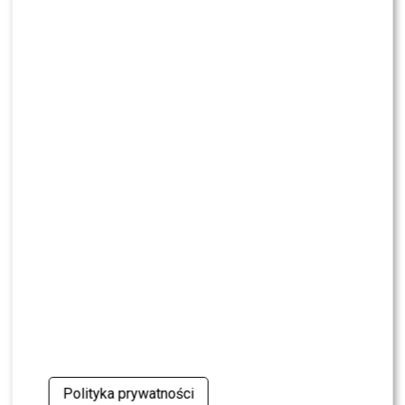
SHOWBIZ
Żurnalista w „Tańcu z Gwiazdami”? Miszczak
przerwał milczenie
NEWS
„Lato z Radiem i TVP”: Skolim rozpętał dyskusję.
Wszystko przez jeden element
SHOWBIZ
Jędrzejczyk podlizuje się Wieniawie przed
„Tańcem z Gwiazdami”? Padły mocne słowa
SHOWBIZ
To z nim Magda Tarnowska ma zatańczyć w
„Tańcu z Gwiazdami”? Fani już komentują
NEWS
Polityka prywatności
Czy Olek Sikora czuje się BEZPIECZNIE w “Halo tu