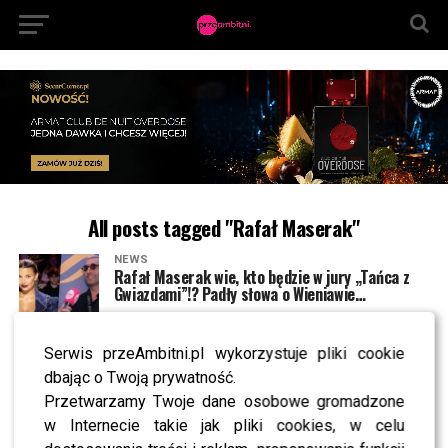
All posts tagged "Rafał Maserak"
NEWS
Rafał Maserak wie, kto będzie w jury „Tańca z
Gwiazdami”!? Padły słowa o Wieniawie…
Serwis przeAmbitni.pl wykorzystuje pliki cookie
NEWS
Ślub Romanowskiej i Maseraka w Polsacie?
dbając o Twoją prywatność.
Widzowie zobaczą wyjątkowe sceny
Przetwarzamy Twoje dane osobowe gromadzone
w Internecie takie jak pliki cookies, w celu