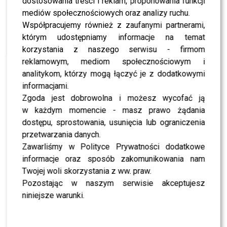
dostosowania treści i reklam, proponowania funkcji
NEWS
Nowa jurorka „Tańca z Gwiazdami” ujawniona? To
mediów społecznościowych oraz analizy ruchu.
transfer roku
Współpracujemy również z zaufanymi partnerami,
którym udostępniamy informacje na temat
korzystania z naszego serwisu - firmom
SHOWBIZ
Kto wygrał „Taniec z Gwiazdami”? Ten werdykt
reklamowym, mediom społecznościowym i
zaskoczył widzów
analitykom, którzy mogą łączyć je z dodatkowymi
informacjami.
Zgoda jest dobrowolna i możesz wycofać ją
NEWS
Szok przed finałem „Tańca z Gwiazdami”.
w każdym momencie - masz prawo żądania
Wprowadzono nagłe zmiany
dostępu, sprostowania, usunięcia lub ograniczenia
przetwarzania danych.
Zawarliśmy w Polityce Prywatności dodatkowe
SHOWBIZ
Jak głosowali widzowie „TzG” w półfinale? Nie
informacje oraz sposób zakomunikowania nam
brakuje zaskoczeń
Twojej woli skorzystania z ww. praw.
Pozostając w naszym serwisie akceptujesz
SHOWBIZ
niniejsze warunki.
Kto jest w finale „Tańca z Gwiazdami”? Tego nikt
nie przewidział