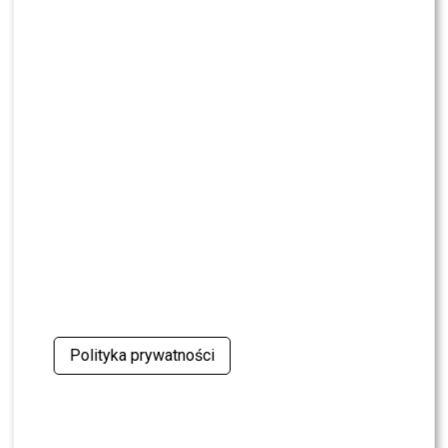
SHOWBIZ
Mandaryna ma już partnera w „Tańcu z
Gwiazdami”? To dopiero niespodzianka
NEWS
Majka Jeżowska poprowadziła „Dzień dobry TVN”.
Nie wszyscy byli zachwyceni
PRZE.TV
TYLKO U NAS: Grzegorz Collins pierwszy raz o
rozstaniu z Sylwią Bombą. Ujawnił kulisy
[WYWIAD]
NEWS
Antoni Królikowski nie odpuszcza? Zapowiada
walkę po wyroku sądu
Polityka prywatności
CASTING
CASTING: Jak wziąć udział w programie „Nasz
Nowy Dom”?