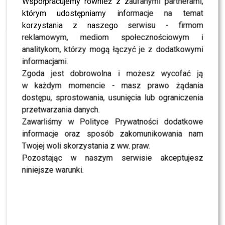
Słowianka Donatana w kolejnym odcinku “Dam i
Współpracujemy również z zaufanymi partnerami,
wieśniaczek.PL”!
którym udostępniamy informacje na temat
korzystania z naszego serwisu - firmom
NEWS
Będziecie zdziwieni – Paula Tumala podłącza się
reklamowym, mediom społecznościowym i
do … i chudnie!
analitykom, którzy mogą łączyć je z dodatkowymi
NEWS
informacjami.
Krzysztof Gojdź: Musiałem wydłubać mąkę spod
Zgoda jest dobrowolna i możesz wycofać ją
paznokci Oli Ciupy!
w każdym momencie - masz prawo żądania
NEWS
Ola Ciupa z Donatanem i Cleo wystąpi podczas
dostępu, sprostowania, usunięcia lub ograniczenia
trasy w USA – wiemy dokładnie gdzie!
przetwarzania danych.
Zawarliśmy w Polityce Prywatności dodatkowe
NEWS
Czy Ola Ciupa zamieszka w Oslo? My już wiemy!
informacje oraz sposób zakomunikowania nam
Twojej woli skorzystania z ww. praw.
NEWS
Co łączy Klaudię Wiśniowską z Olą Ciupą?
Pozostając w naszym serwisie akceptujesz
niniejsze warunki.
NEWS
Tancerka Donatana o swojej wadze!
WIĘCEJ ARTYKUŁÓW