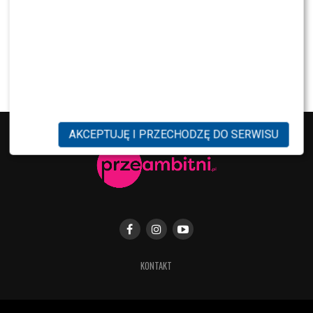
MODA
Gwiazdy w czerni na premierze nowych perfum
OVERDOSE marki ARMAF: Opozda, Sablewska,
Collins, Sikora [FOTO]
AKCEPTUJĘ I PRZECHODZĘ DO SERWISU
KONTAKT