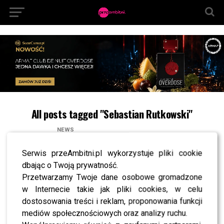
All posts tagged "Sebastian Rutkowski"
NEWS
Cleo żałuje współpracy z Donatanem? Gwiazda
podsumowuje 2016 rok!
Serwis przeAmbitni.pl wykorzystuje pliki cookie
NEWS
dbając o Twoją prywatność.
Edyta Górniak szykuje “muzyczną petardę” z Donatanem!
Przetwarzamy Twoje dane osobowe gromadzone
Jesteście ciekawi?
w Internecie takie jak pliki cookies, w celu
NEWS
dostosowania treści i reklam, proponowania funkcji
Jak prezentowały się gwiazdy na EMA Pre-Party w Warszawie?
mediów społecznościowych oraz analizy ruchu.
NEWS