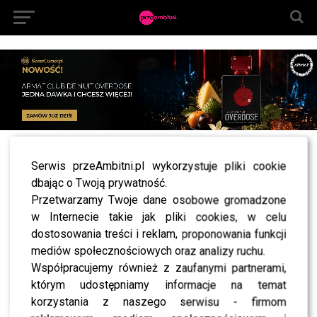
All posts tagged "siostra zakonna"
Serwis przeAmbitni.pl wykorzystuje pliki cookie
dbając o Twoją prywatność.
NEWS
Miranda Kerr z mamą i babcią w łóżku
Przetwarzamy Twoje dane osobowe gromadzone
w Internecie takie jak pliki cookies, w celu
WIĘCEJ ARTYKUŁÓW
dostosowania treści i reklam, proponowania funkcji
mediów społecznościowych oraz analizy ruchu.
Współpracujemy również z zaufanymi partnerami,
którym udostępniamy informacje na temat
SHOWBIZ
korzystania z naszego serwisu - firmom
SHOWBIZ