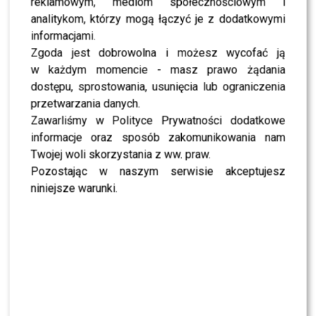
reklamowym, mediom społecznościowym i
Mandaryna ma już partnera w „Tańcu z
analitykom, którzy mogą łączyć je z dodatkowymi
Gwiazdami”? To dopiero niespodzianka
informacjami.
Zgoda jest dobrowolna i możesz wycofać ją
NEWS
w każdym momencie - masz prawo żądania
Majka Jeżowska poprowadziła „Dzień dobry TVN”.
dostępu, sprostowania, usunięcia lub ograniczenia
Nie wszyscy byli zachwyceni
przetwarzania danych.
Zawarliśmy w Polityce Prywatności dodatkowe
PRZE.TV
informacje oraz sposób zakomunikowania nam
TYLKO U NAS: Grzegorz Collins pierwszy raz o
Twojej woli skorzystania z ww. praw.
rozstaniu z Sylwią Bombą. Ujawnił kulisy
[WYWIAD]
Pozostając w naszym serwisie akceptujesz
niniejsze warunki.
NEWS
Antoni Królikowski nie odpuszcza? Zapowiada
walkę po wyroku sądu
CASTING
CASTING: Jak wziąć udział w programie „Nasz
Nowy Dom”?