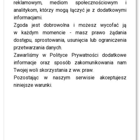
reklamowym, mediom społecznościowym i
SHOWBIZ
analitykom, którzy mogą łączyć je z dodatkowymi
MODA
informacjami.
Tłum gwiazd na premierze nowych perfum
OVERDOSE marki ARMAF: Opozda, Sablewska,
Zgoda jest dobrowolna i możesz wycofać ją
Collins, Sikora [FOTO]
w każdym momencie - masz prawo żądania
dostępu, sprostowania, usunięcia lub ograniczenia
SHOWBIZ
przetwarzania danych.
Julia Wieniawa poza jury „Tańca z Gwiazdami”?
Kulisy wyszły na jaw
Zawarliśmy w Polityce Prywatności dodatkowe
informacje oraz sposób zakomunikowania nam
Twojej woli skorzystania z ww. praw.
NEWS
Pozostając w naszym serwisie akceptujesz
Program Marcina Prokopa PRZENOSI SIĘ do
Polsatu. Wielki transfer?
niniejsze warunki.
MODA
Tłum gwiazd na ramówce Polsatu: Englert,
Mandaryna, Kuna [FOTO]
NEWS
Internauci wybrali nową parę dla „Dzień dobry