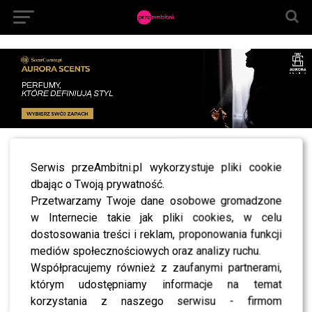
All posts tagged "zabiegi warszawa"
Serwis przeAmbitni.pl wykorzystuje pliki cookie
NEWS
dbając o Twoją prywatność.
KONKURS! U nas dzień kobiet trwa dłużej z
Przetwarzamy Twoje dane osobowe gromadzone
Beauty Medica!
w Internecie takie jak pliki cookies, w celu
NEWS
dostosowania treści i reklam, proponowania funkcji
Dorota Goldpoint i Beauty Medica w projekcie
„Moda i Uroda” to Twoja własna marka.
mediów społecznościowych oraz analizy ruchu.
Współpracujemy również z zaufanymi partnerami,
którym udostępniamy informacje na temat
korzystania z naszego serwisu - firmom