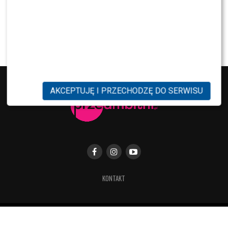
NEWS
Kuba Badach OCENIŁ Skolima. Wspomniał nawet
Zbigniewa Wodeckiego
AKCEPTUJĘ I PRZECHODZĘ DO SERWISU
KONTAKT
Copyright © 2019 Przeambitni.pl. Stworzona
z miłością