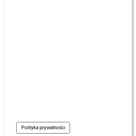
TVN”. Czy stacja posłucha ich głosu?
NEWS
Dominika Serowska nie chce pojednania z
Cichopek i Kurzajewskim? Wymowne słowa
NEWS
TVN, TVP czy Polsat? Polacy wybrali ulubioną
śniadaniówkę
NEWS
Justyna Pochanke przerwała milczenie. Tak
pożegnała Andrzeja Morozowskiego
NEWS
Kolejna osoba traci PRACĘ w „Halo tu Polsat”.
Będą nowe duety?
Polityka prywatności