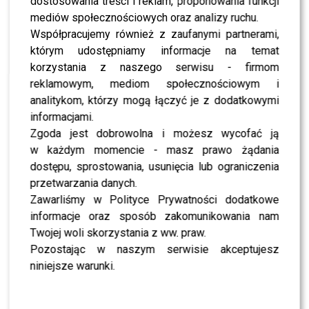
dostosowania treści i reklam, proponowania funkcji
NEWS
Marcin Hakiel już tak nie wygląda. Zaszalał u
mediów społecznościowych oraz analizy ruchu.
fryzjera? [FOTO]
Współpracujemy również z zaufanymi partnerami,
którym udostępniamy informacje na temat
korzystania z naszego serwisu - firmom
NEWS
Ciężarna Dominika Serowska pokazała się pod
reklamowym, mediom społecznościowym i
kroplówką. Wiemy, co się stało
analitykom, którzy mogą łączyć je z dodatkowymi
informacjami.
Zgoda jest dobrowolna i możesz wycofać ją
NEWS
Konflikt Cichopek i Hakiela wciąż trwa? Tancerz
w każdym momencie - masz prawo żądania
mówi o kolejnych pismach
dostępu, sprostowania, usunięcia lub ograniczenia
przetwarzania danych.
Zawarliśmy w Polityce Prywatności dodatkowe
NEWS
Marcin Hakiel STRACIŁ prawo jazdy. Jak do tego
informacje oraz sposób zakomunikowania nam
doszło?
Twojej woli skorzystania z ww. praw.
Pozostając w naszym serwisie akceptujesz
SHOWBIZ
niniejsze warunki.
Serowska nie gryzła się w język. Wypowiedź o
„Kurzopkach” rozpaliła internet