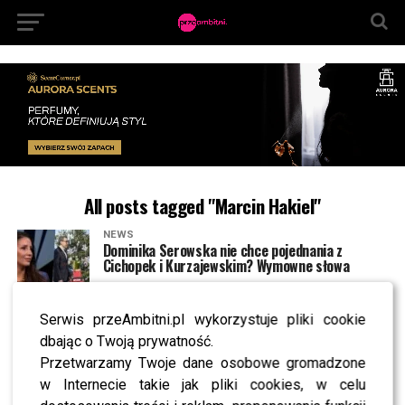
All posts tagged "Marcin Hakiel"
NEWS
Dominika Serowska nie chce pojednania z
Cichopek i Kurzajewskim? Wymowne słowa
Serwis przeAmbitni.pl wykorzystuje pliki cookie
NEWS
Marcin Hakiel PRZESADZIŁ? Szokujące słowa w
dbając o Twoją prywatność.
„Pytaniu na śniadanie”
Przetwarzamy Twoje dane osobowe gromadzone
w Internecie takie jak pliki cookies, w celu