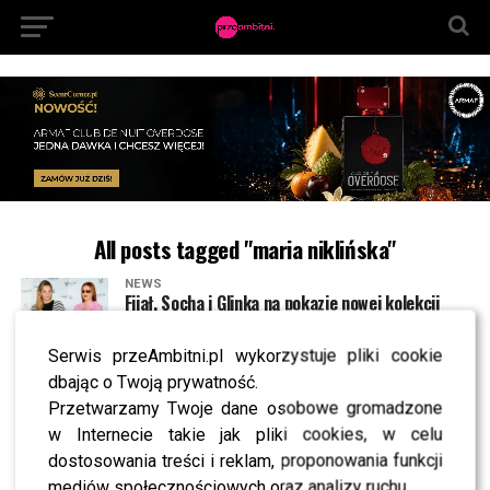
All posts tagged "maria niklińska"
NEWS
Fijał, Socha i Glinka na pokazie nowej kolekcji
marki obuwniczej na sezon wiosna/lato 2023
Serwis przeAmbitni.pl wykorzystuje pliki cookie
dbając o Twoją prywatność.
NEWS
Zamaskowani Kożuchowska, Nowakowska i
Przetwarzamy Twoje dane osobowe gromadzone
Królikowski na premierze filmu “Czyściec”
w Internecie takie jak pliki cookies, w celu
dostosowania treści i reklam, proponowania funkcji
NEWS
Zwiewna Niklińska, Włodarczyk w adidasach i
mediów społecznościowych oraz analizy ruchu.