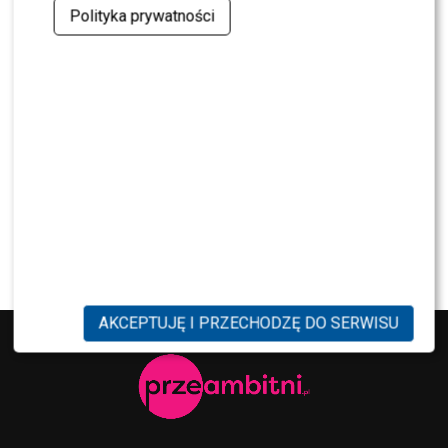
Julia Wieniawa poza jury „Tańca z Gwiazdami”?
Polityka prywatności
Kulisy wyszły na jaw
NEWS
Program Marcina Prokopa PRZENOSI SIĘ do
Polsatu. Wielki transfer?
MODA
Tłum gwiazd na ramówce Polsatu: Englert,
Mandaryna, Kuna [FOTO]
AKCEPTUJĘ I PRZECHODZĘ DO SERWISU