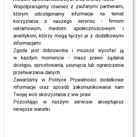
jeansowy Olbrychski na urodzinach Katarzyny
Jungowskiej
Współpracujemy również z zaufanymi partnerami,
którym udostępniamy informacje na temat
NEWS
Maria Niklińska poznała Monicę Bellucci – jaka
korzystania z naszego serwisu - firmom
jest naprawdę!?
reklamowym, mediom społecznościowym i
analitykom, którzy mogą łączyć je z dodatkowymi
NEWS
Statuetki Lwice Biznesu przyznane – wśród
informacjami.
laureatek Bonda, Niklińska i Smaszcz-
Kurzajewska
Zgoda jest dobrowolna i możesz wycofać ją
w każdym momencie - masz prawo żądania
NEWS
Tadla, Niklińska i Krakowska jak co roku
dostępu, sprostowania, usunięcia lub ograniczenia
kwestują na Starych Powązkach
przetwarzania danych.
Zawarliśmy w Polityce Prywatności dodatkowe
NEWS
Poznajcie piękne kandydatki półfinału Miss
informacje oraz sposób zakomunikowania nam
Polski 2019 – czym nas zaskoczą?
Twojej woli skorzystania z ww. praw.
MODA
Pozostając w naszym serwisie akceptujesz
Plejada gwiazd na niezwykłej wystawie
“Niebezpieczne ujęcia. 100 lat fotografii mody w
niniejsze warunki.
Polsce”!
NEWS
Gwiazdy wspierają WWF Polska! Ostaszewska,
Kaczoruk, Cielecka i inni