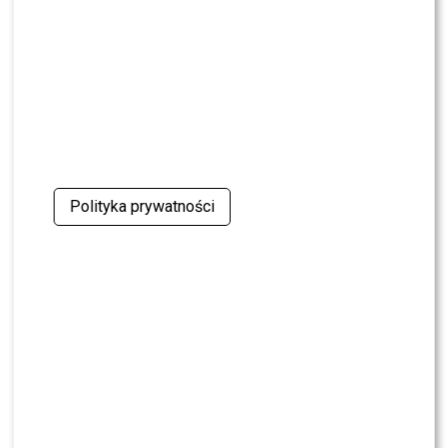
krytykę Dody
NEWS
Miszczak przerwał milczenie ws. Cichopek i
Kurzajewskiego: “Źle wybrali”. Zaskoczeni?
SHOWBIZ
Mandaryna ma już partnera w „Tańcu z
Gwiazdami”? To dopiero niespodzianka
Polityka prywatności
NEWS
Majka Jeżowska poprowadziła „Dzień dobry TVN”.
Nie wszyscy byli zachwyceni
PRZE.TV
TYLKO U NAS: Grzegorz Collins pierwszy raz o
rozstaniu z Sylwią Bombą. Ujawnił kulisy
[WYWIAD]