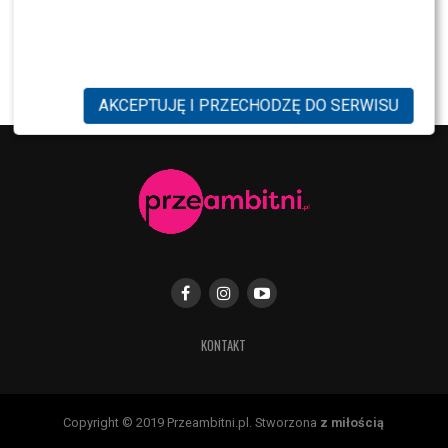
NEWS
Antoni Królikowski nie odpuszcza? Zapowiada
walkę po wyroku sądu
AKCEPTUJĘ I PRZECHODZĘ DO SERWISU
KONTAKT
Copyright © 2019 Przeambitni.pl. Stworzona
z miłością