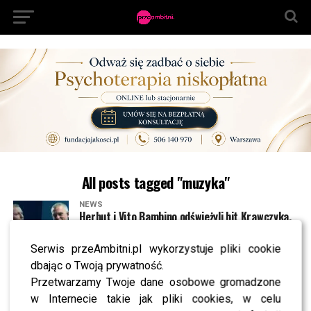
All posts tagged "muzyka"
NEWS
Herbut i Vito Bambino odświeżyli hit Krawczyka.
W sieci zawrzało [WIDEO]
Serwis przeAmbitni.pl wykorzystuje pliki cookie
dbając o Twoją prywatność.
NEWS
Edyta Górniak wyszła na scenę i się zaczęło. W
Przetwarzamy Twoje dane osobowe gromadzone
sieci zawrzało [WIDEO]
w Internecie takie jak pliki cookies, w celu