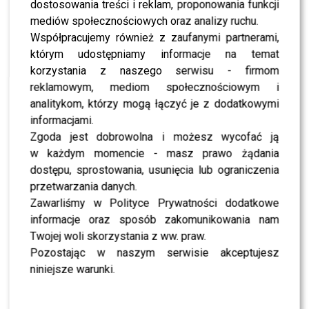
dostosowania treści i reklam, proponowania funkcji
mediów społecznościowych oraz analizy ruchu.
NEWS
Sanah KOŃCZY karierę? Jej słowa obiegły sieć
Współpracujemy również z zaufanymi partnerami,
[WIDEO]
którym udostępniamy informacje na temat
korzystania z naszego serwisu - firmom
reklamowym, mediom społecznościowym i
NEWS
Skolim wywołał zamieszanie? Edyta Górniak
analitykom, którzy mogą łączyć je z dodatkowymi
zabrała głos i wszystko wyjaśniła
informacjami.
Zgoda jest dobrowolna i możesz wycofać ją
w każdym momencie - masz prawo żądania
NEWS
Nie żyje Bonnie Tyler. Na co chorowała ikona lat
dostępu, sprostowania, usunięcia lub ograniczenia
80.?
przetwarzania danych.
Zawarliśmy w Polityce Prywatności dodatkowe
informacje oraz sposób zakomunikowania nam
NEWS
Sebastian Fabijański z mocnym przesłaniem.
Twojej woli skorzystania z ww. praw.
Fani nie kryją wzruszenia
Pozostając w naszym serwisie akceptujesz
niniejsze warunki.
NEWS
„Lato z Radiem i TVP” w Zakopanem. Kto skradł