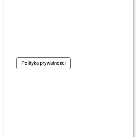
Nowy Dom”?
MODA
Gwiazdy w czerni na premierze nowych perfum
OVERDOSE marki ARMAF: Opozda, Sablewska,
Collins, Sikora [FOTO]
SHOWBIZ
Julia Wieniawa poza jury „Tańca z Gwiazdami”?
Kulisy wyszły na jaw
Polityka prywatności
NEWS
Program Marcina Prokopa PRZENOSI SIĘ do
Polsatu. Wielki transfer?
MODA
Tłum gwiazd na ramówce Polsatu: Englert,
Mandaryna, Kuna [FOTO]