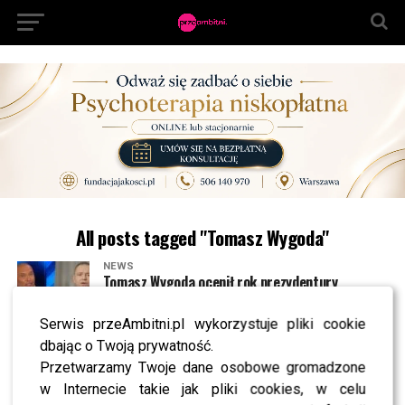
All posts tagged "Tomasz Wygoda"
NEWS
Tomasz Wygoda ocenił rok prezydentury
Nawrockiego. Jego słowa WYWOŁAJĄ BURZĘ!
Serwis przeAmbitni.pl wykorzystuje pliki cookie
dbając o Twoją prywatność.
NEWS
Nowa jurorka „Tańca z Gwiazdami” ujawniona? To
Przetwarzamy Twoje dane osobowe gromadzone
transfer roku
w Internecie takie jak pliki cookies, w celu