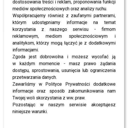
dostosowania treści i reklam, proponowania funkcji
mediów społecznościowych oraz analizy ruchu.
NEWS
Oto NOWA jurorka „Tańca z Gwiazdami”?
Współpracujemy również z zaufanymi partnerami,
Miszczak podjął decyzję
którym udostępniamy informacje na temat
korzystania z naszego serwisu - firmom
reklamowym, mediom społecznościowym i
SHOWBIZ
Kto wygrał „Taniec z Gwiazdami”? Ten werdykt
analitykom, którzy mogą łączyć je z dodatkowymi
zaskoczył widzów
informacjami.
Zgoda jest dobrowolna i możesz wycofać ją
w każdym momencie - masz prawo żądania
NEWS
Szok przed finałem „Tańca z Gwiazdami”.
dostępu, sprostowania, usunięcia lub ograniczenia
Wprowadzono nagłe zmiany
przetwarzania danych.
Zawarliśmy w Polityce Prywatności dodatkowe
informacje oraz sposób zakomunikowania nam
SHOWBIZ
Piróg WYGRYZIE Wygodę z „Tańca z Gwiazdami”?
Twojej woli skorzystania z ww. praw.
Oto szczegóły zmian
Pozostając w naszym serwisie akceptujesz
niniejsze warunki.
SHOWBIZ
Jak głosowali widzowie „TzG” w półfinale? Nie