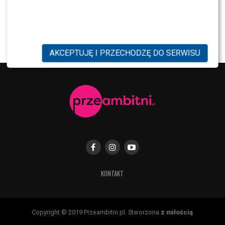
NEWS
Internauci wybrali nową parę dla „Dzień dobry
TVN”. Czy stacja posłucha ich głosu?
AKCEPTUJĘ I PRZECHODZĘ DO SERWISU
KONTAKT
Copyright © 2019 Przeambitni.pl. Stworzona
z miłością