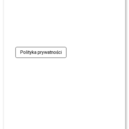
NEWS
Pola Wiśniewska UDERZA w Michała: „Tam było
wszystko celowe”
NEWS
Nie żyje Andrzej Morozowski. TVN24
natychmiast zmieniło ramówkę
Polityka prywatności
NEWS
Dlaczego Doda nie trafiła do „The Voice of
Poland”? Kulisy wyszły na jaw
NEWS
Maciej Kurzajewski przerwał milczenie po
odejściu z Polsatu. Będzie nowy projekt?
NEWS
Tomaszewska i Sawicki poprowadzili „Dzień