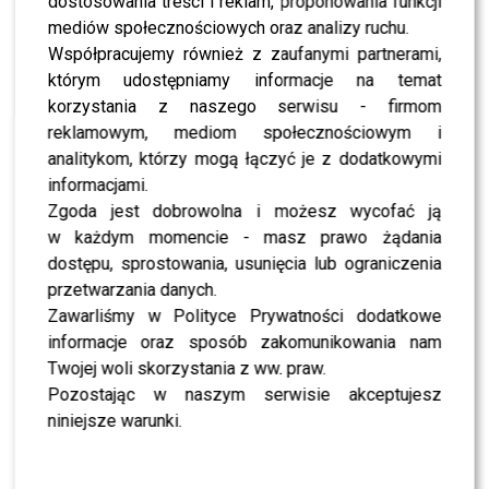
dostosowania treści i reklam, proponowania funkcji
PRZE.TV
SZOK! Filo OSKARŻA Mariannę Schreiber po “The
mediów społecznościowych oraz analizy ruchu.
50”: MASZ KREW NA RĘKACH!
Współpracujemy również z zaufanymi partnerami,
którym udostępniamy informacje na temat
korzystania z naszego serwisu - firmom
SHOWBIZ
Maciej Musiał będzie ojcem? W szczerej
reklamowym, mediom społecznościowym i
rozmowie opowiedział o marzeniach i powrocie
analitykom, którzy mogą łączyć je z dodatkowymi
serialu “Rodzinka.pl”
informacjami.
Zgoda jest dobrowolna i możesz wycofać ją
NEWS
Maffashion o trendach i plotkach. Komu kibicuje
w każdym momencie - masz prawo żądania
w “Tańcu z Gwiazdami”?
dostępu, sprostowania, usunięcia lub ograniczenia
przetwarzania danych.
Zawarliśmy w Polityce Prywatności dodatkowe
NEWS
Maciej Dowbor zatańczy w “You Can Dance”? Tak
informacje oraz sposób zakomunikowania nam
mówi o tańcu Ibisza w “TzG”
Twojej woli skorzystania z ww. praw.
Pozostając w naszym serwisie akceptujesz
NEWS
niniejsze warunki.
Michael Danilczuk surowy jak Agustin Egurrola?
Tak mówi o jurorowaniu w “You Can Dance”