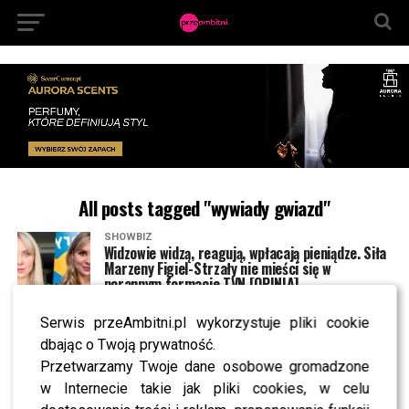
All posts tagged "wywiady gwiazd"
SHOWBIZ
Widzowie widzą, reagują, wpłacają pieniądze. Siła
Marzeny Figiel-Strzały nie mieści się w
porannym formacie TVN [OPINIA]
Serwis przeAmbitni.pl wykorzystuje pliki cookie
NEWS
Joanna Senyszyn po politycznej porażce wraca
dbając o Twoją prywatność.
do gry? W „Halo tu Polsat” ujawnia plany i
Przetwarzamy Twoje dane osobowe gromadzone
zaskakuje wyznaniem
w Internecie takie jak pliki cookies, w celu