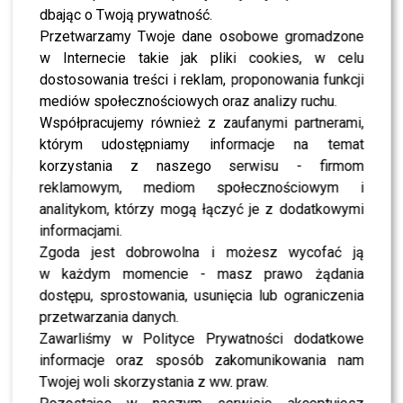
dbając o Twoją prywatność.
WYBRANE DLA CIEBIE
Przetwarzamy Twoje dane osobowe gromadzone
Sebastian Fabijański długo TO ukrywał. W
w Internecie takie jak pliki cookies, w celu
końcu wyznał prawdę o synu
dostosowania treści i reklam, proponowania funkcji
mediów społecznościowych oraz analizy ruchu.
Współpracujemy również z zaufanymi partnerami,
którym udostępniamy informacje na temat
Maja Sablewska nie gryzła się w język na
korzystania z naszego serwisu - firmom
temat DODY! Tak wspomina ich relację
reklamowym, mediom społecznościowym i
analitykom, którzy mogą łączyć je z dodatkowymi
informacjami.
Zgoda jest dobrowolna i możesz wycofać ją
„Dwa różne światy” – Leon Myszkowski
w każdym momencie - masz prawo żądania
szczerze o piosence Steczkowskiej i Skolima
dostępu, sprostowania, usunięcia lub ograniczenia
przetwarzania danych.
Zawarliśmy w Polityce Prywatności dodatkowe
informacje oraz sposób zakomunikowania nam
Edyta Pazura i Maffashion ogoliły głowy na
Twojej woli skorzystania z ww. praw.
oczach milionów [WIDEO]