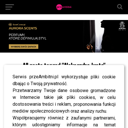
All posts tagged "Aleksandra Justa"
NEWS
Serwis przeAmbitni.pl wykorzystuje pliki cookie
Monika Zamachowska tęskni za dawnym życiem.
“Miłość czy pieniądze”?
dbając o Twoją prywatność.
Przetwarzamy Twoje dane osobowe gromadzone
NEWS
Afera! Minge ostro krytykuje Zamachowską!
w Internecie takie jak pliki cookies, w celu
dostosowania treści i reklam, proponowania funkcji
NEWS
To nie koniec batalii Zbigniewa Zamachowskiego
mediów społecznościowych oraz analizy ruchu.
z Aleksandrą Justą! Będą kolejne rozprawy!
Współpracujemy również z zaufanymi partnerami,
którym udostępniamy informacje na temat
NEWS