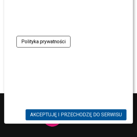
Justyna Pochanke przerwała milczenie. Tak
pożegnała Andrzeja Morozowskiego
NEWS
Kolejna osoba traci PRACĘ w „Halo tu Polsat”.
Będą nowe duety?
Polityka prywatności
NEWS
Kuba Badach OCENIŁ Skolima. Wspomniał nawet
Zbigniewa Wodeckiego
AKCEPTUJĘ I PRZECHODZĘ DO SERWISU