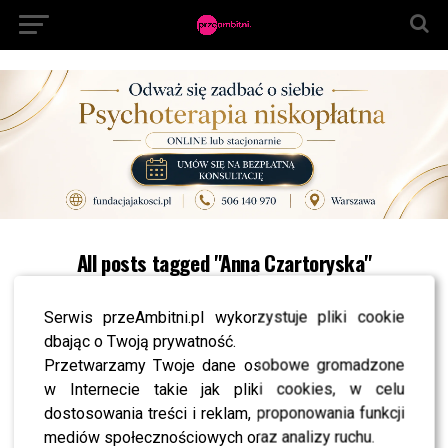
All posts tagged "Anna Czartoryska"
NEWS
Anna Czartoryska urodziła – zdradziła płeć i
Serwis przeAmbitni.pl wykorzystuje pliki cookie
imię czwartego dziecka
dbając o Twoją prywatność.
NEWS
Przetwarzamy Twoje dane osobowe gromadzone
Anna Czartoryska przez rok nie kupowała
w Internecie takie jak pliki cookies, w celu
nowych ubrań: Grzebię w szafie mamy albo
teściowej. Buty, które mam na sobie mają 15 lat
dostosowania treści i reklam, proponowania funkcji
mediów społecznościowych oraz analizy ruchu.
NEWS