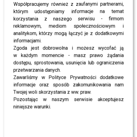
Anna Czartoryska urodziła! Znamy płeć i imię
Współpracujemy również z zaufanymi partnerami,
dziecka!
którym udostępniamy informacje na temat
NEWS
korzystania z naszego serwisu - firmom
Anna Czartoryska promienie w ciąży- pochwaliła
reklamowym, mediom społecznościowym i
się ciążowym brzuszkiem!
analitykom, którzy mogą łączyć je z dodatkowymi
NEWS
informacjami.
Anna Czartoryska bez jej pomocy nie dałaby
rady! O kim mowa?
Zgoda jest dobrowolna i możesz wycofać ją
w każdym momencie - masz prawo żądania
NEWS
Okrucieństwo w branży modowej. Mocna
dostępu, sprostowania, usunięcia lub ograniczenia
kampania PETA w Bankoku!
przetwarzania danych.
NEWS
Zawarliśmy w Polityce Prywatności dodatkowe
Joanna Krupa ponownie dla PETA. Mocna
informacje oraz sposób zakomunikowania nam
kampania traktująca o okrucieństwie
stosowanym wobec owiec!
Twojej woli skorzystania z ww. praw.
Pozostając w naszym serwisie akceptujesz
NEWS
[Z ostatniej chwili] Anna Czartoryska –
niniejsze warunki.
Niemczycka urodziła!
LIFESTYLE
Gwiazdy na otwarciu showroomu Lidii Kality!
Relacja