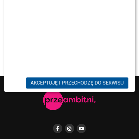
NEWS
Maciej Kurzajewski przerwał milczenie po
odejściu z Polsatu. Będzie nowy projekt?
NEWS
Tomaszewska i Sawicki poprowadzili „Dzień
dobry TVN”. Widzowie wydali werdykt
AKCEPTUJĘ I PRZECHODZĘ DO SERWISU