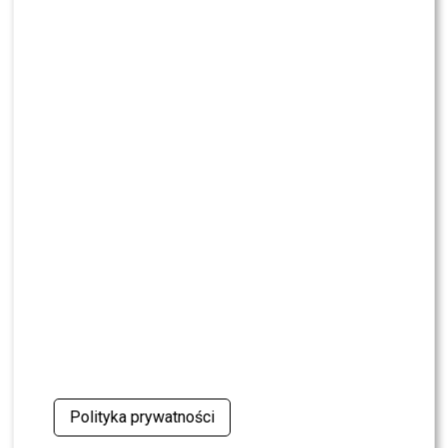
Kuba Badach OCENIŁ Skolima. Wspomniał nawet
Zbigniewa Wodeckiego
NEWS
Polsat rusza z NOWYM kulinarnym programem.
Zagrozi „MasterChefowi”?
NEWS
Pola Wiśniewska UDERZA w Michała: „Tam było
wszystko celowe”
NEWS
Nie żyje Andrzej Morozowski. TVN24
natychmiast zmieniło ramówkę
NEWS
Dlaczego Doda nie trafiła do „The Voice of
Poland”? Kulisy wyszły na jaw
Polityka prywatności