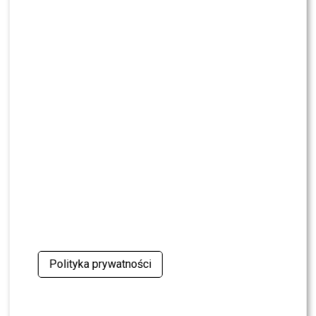
SHOWBIZ
Ida Nowakowska zachwycona Karolem
Nawrockim? Padła jednoznaczna ocena
NEWS
Wielki transfer do „Dzień dobry TVN”. Do
programu dołącza znana gwiazda
NEWS
Dorota R. przerywa milczenie po akcie
oskarżenia. Wydała obszerne oświadczenie
NEWS
Skolim nie wytrzymał. Tak skomentował ostrą
krytykę Dody
Polityka prywatności
NEWS
Miszczak przerwał milczenie ws. Cichopek i
Kurzajewskiego: “Źle wybrali”. Zaskoczeni?