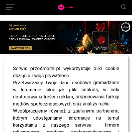
All posts tagged "Anna Mucha chrzest dzieci"
Serwis przeAmbitni.pl wykorzystuje pliki cookie
dbając o Twoją prywatność.
NEWS
Anna Mucha w ogniu pytań internautów –
Przetwarzamy Twoje dane osobowe gromadzone
zdradziła, czy ochrzciła dzieci
w Internecie takie jak pliki cookies, w celu
dostosowania treści i reklam, proponowania funkcji
mediów społecznościowych oraz analizy ruchu.
Współpracujemy również z zaufanymi partnerami,
SHOWBIZ
którym udostępniamy informacje na temat
korzystania z naszego serwisu - firmom
SHOWBIZ