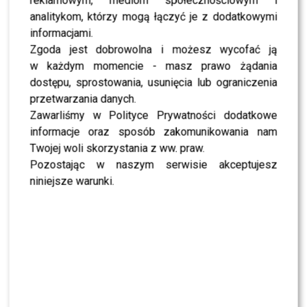
Żurnalista w „Tańcu z Gwiazdami”? Miszczak
reklamowym, mediom społecznościowym i
przerwał milczenie
analitykom, którzy mogą łączyć je z dodatkowymi
informacjami.
Zgoda jest dobrowolna i możesz wycofać ją
NEWS
„Lato z Radiem i TVP”: Skolim rozpętał dyskusję.
w każdym momencie - masz prawo żądania
Wszystko przez jeden element
dostępu, sprostowania, usunięcia lub ograniczenia
przetwarzania danych.
Zawarliśmy w Polityce Prywatności dodatkowe
SHOWBIZ
Jędrzejczyk podlizuje się Wieniawie przed
informacje oraz sposób zakomunikowania nam
„Tańcem z Gwiazdami”? Padły mocne słowa
Twojej woli skorzystania z ww. praw.
Pozostając w naszym serwisie akceptujesz
niniejsze warunki.
SHOWBIZ
To z nim Magda Tarnowska ma zatańczyć w
„Tańcu z Gwiazdami”? Fani już komentują
NEWS
Czy Olek Sikora czuje się BEZPIECZNIE w “Halo tu
Polsat”? Cichopek i Kurzajewski już nie PRACUJĄ