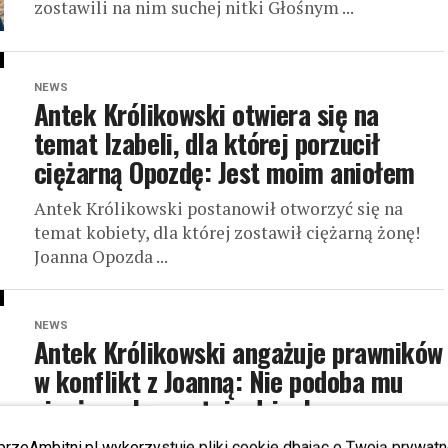
zostawili na nim suchej nitki Głośnym ...
NEWS
Antek Królikowski otwiera się na
temat Izabeli, dla której porzucił
ciężarną Opozdę: Jest moim aniołem
Antek Królikowski postanowił otworzyć się na
temat kobiety, dla której zostawił ciężarną żonę!
Joanna Opozda ...
NEWS
Antek Królikowski angażuje prawników
w konflikt z Joanną: Nie podoba mu
się, że wykorzystuje dziecko
Antek Królikowski wystosował pismo
przeAmbitni.pl wykorzystuje pliki cookie dbając o Twoją prywatn