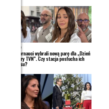
NEWS
Internauci wybrali nową parę dla „Dzień
dobry TVN”. Czy stacja posłucha ich
głosu?