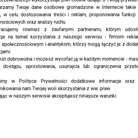
przedprocesowe do Joanny Opozdy, bo niepodoba
rzamy Twoje dane osobowe gromadzone w Internecie takie j
mu się, że ta zarabia na reklamach z udziałem
, w celu dostosowania treści i reklam, proponowania funkcj
Vincenta. Dodajmy, że aktor nie płaci
nościowych oraz analizy ruchu.
alimentów…...
racujemy również z zaufanymi partnerami, którym udost
cje na temat korzystania z naszego serwisu - firmom rekl
społecznościowym i analitykom, którzy mogą łączyć je z dod
NEWS
cjami.
Joanna Opozda pokazała wiadomości
est dobrowolna i możesz wycofać ją w każdym momencie - ma
kochanki Antka: Byłam zastraszana,
 dostępu, sprostowania, usunięcia lub ograniczenia przet
pisała smsy, że zniszczy mnie ze swoją
iśmy w Polityce Prywatności dodatkowe informacje oraz
kancelarią prawniczą
ikowania nam Twojej woli skorzystania z ww. praw.
jąc w naszym serwisie akceptujesz niniejsze warunki.
Joanna Opozda zrzuciła kolejną “bombę” na
Instagramie! Pokazała wiadomości od kochanki
męża i zarzuciła teściowej Małgorzacie
Ostrowskiej-Królikowskiej, kłamstwo! Joanna ...