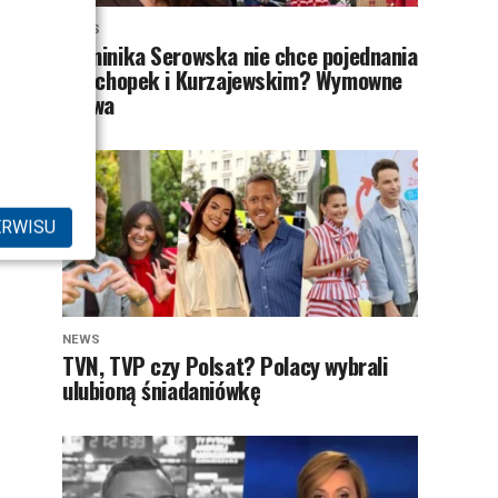
NEWS
Dominika Serowska nie chce pojednania
z Cichopek i Kurzajewskim? Wymowne
słowa
ERWISU
NEWS
TVN, TVP czy Polsat? Polacy wybrali
ulubioną śniadaniówkę