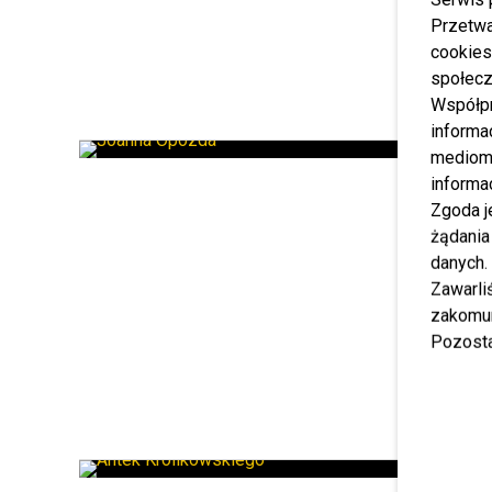
Przetwa
cookies
społecz
Współp
informa
mediom 
informa
Zgoda j
żądania
danych.
Zawarl
zakomun
Pozosta