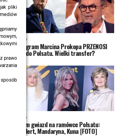
ak pliki
i mediów
ępniamy
amowym,
NEWS
atkowymi
Program Marcina Prokopa PRZENOSI
SIĘ do Polsatu. Wielki transfer?
sz prawo
warzania
 sposób
MODA
Tłum gwiazd na ramówce Polsatu:
Englert, Mandaryna, Kuna [FOTO]