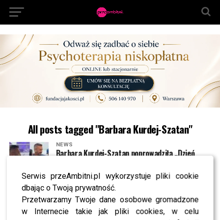
All posts tagged "Barbara Kurdej-Szatan"
NEWS
Barbara Kurdej-Szatan poprowadziła „Dzień
dobry TVN”. Widzowie wydali werdykt
Serwis przeAmbitni.pl wykorzystuje pliki cookie
dbając o Twoją prywatność.
NEWS
Ogłoszono NOWĄ prowadzącą “Dzień dobry TVN”.
Przetwarzamy Twoje dane osobowe gromadzone
Z kim stworzy duet?
w Internecie takie jak pliki cookies, w celu