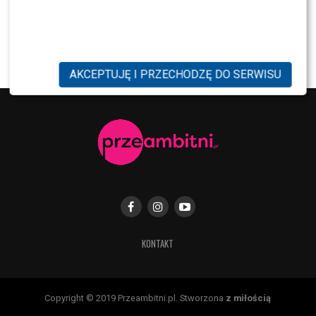
NEWS
TVN, TVP czy Polsat? Polacy wybrali ulubioną
śniadaniówkę
AKCEPTUJĘ I PRZECHODZĘ DO SERWISU
KONTAKT
Copyright © 2019 Przeambitni.pl. Stworzona
z miłością