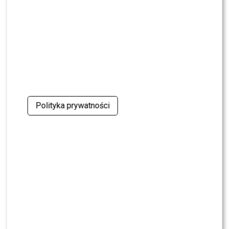
Kulisy wyszły na jaw
NEWS
Program Marcina Prokopa PRZENOSI SIĘ do
Polsatu. Wielki transfer?
MODA
Tłum gwiazd na ramówce Polsatu: Englert,
Mandaryna, Kuna [FOTO]
Polityka prywatności
NEWS
Internauci wybrali nową parę dla „Dzień dobry
TVN”. Czy stacja posłucha ich głosu?
NEWS
Dominika Serowska nie chce pojednania z
Cichopek i Kurzajewskim? Wymowne słowa