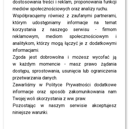
dostosowania treści i reklam, proponowania funkcji
mediów społecznościowych oraz analizy ruchu.
NEWS
Kurdej-Szatan zabrała głos ws. POLITYKI. Padły
Współpracujemy również z zaufanymi partnerami,
szokujące słowa o jej domu
którym udostępniamy informacje na temat
korzystania z naszego serwisu - firmom
reklamowym, mediom społecznościowym i
NEWS
Skolim wywołał burzę. Barbara Kurdej-Szatan
analitykom, którzy mogą łączyć je z dodatkowymi
komentuje „ustawę dla artystów”
informacjami.
Zgoda jest dobrowolna i możesz wycofać ją
w każdym momencie - masz prawo żądania
NEWS
„Kocham Cię Polsko”: Kto wystąpi w 2. odcinku?
dostępu, sprostowania, usunięcia lub ograniczenia
Zobacz fragment przed premierą
przetwarzania danych.
Zawarliśmy w Polityce Prywatności dodatkowe
informacje oraz sposób zakomunikowania nam
NEWS
Basia Kurdej-Szatan zabiera RODZINĘ na Święta
Twojej woli skorzystania z ww. praw.
– wiemy gdzie! ŻUREK to jej popisowe DANIE
Pozostając w naszym serwisie akceptujesz
niniejsze warunki.
MODA
Tak odważnych kreacji dawno nie widzieliśmy: