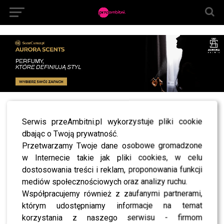
All posts tagged "Ewelina Lisowska we mgle dd
Serwis przeAmbitni.pl wykorzystuje pliki cookie
tvn"
dbając o Twoją prywatność.
NEWS
Przetwarzamy Twoje dane osobowe gromadzone
Indiańska Ewelina Lisowska w DD-TVN (zdjęcia)!
w Internecie takie jak pliki cookies, w celu
NEWS
dostosowania treści i reklam, proponowania funkcji
„Ja idę do łóżka z komputerem, uruchamiam
waszego bloga i dopiero wtedy zasypiam!” –
mediów społecznościowych oraz analizy ruchu.
wywiad z Michałem Pirógiem
Współpracujemy również z zaufanymi partnerami,
którym udostępniamy informacje na temat
korzystania z naszego serwisu - firmom