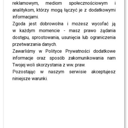
reklamowym, mediom społecznościowym i
SHOWBIZ
analitykom, którzy mogą łączyć je z dodatkowymi
informacjami.
NEWS
Zgoda jest dobrowolna i możesz wycofać ją
Adam Zdrójkowski zrzucił koszulkę i zachwycił
fanów. Jak to zrobił?
w każdym momencie - masz prawo żądania
dostępu, sprostowania, usunięcia lub ograniczenia
przetwarzania danych.
NEWS
Jeden telefon odmienił życie Dawida
Zawarliśmy w Polityce Prywatności dodatkowe
Kwiatkowskiego. W tle Justin Bieber
informacje oraz sposób zakomunikowania nam
Twojej woli skorzystania z ww. praw.
Pozostając w naszym serwisie akceptujesz
SHOWBIZ
Żurnalista w „Tańcu z Gwiazdami”? Miszczak
niniejsze warunki.
przerwał milczenie
NEWS
„Lato z Radiem i TVP”: Skolim rozpętał dyskusję.
Wszystko przez jeden element