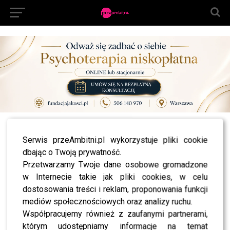
All posts tagged "Filip Bajon"
Serwis przeAmbitni.pl wykorzystuje pliki cookie
dbając o Twoją prywatność.
MODA
Przemodowe podsumowanie tygodnia gwiazd!
Przetwarzamy Twoje dane osobowe gromadzone
w Internecie takie jak pliki cookies, w celu
LIFESTYLE
Konferencja prasowa filmu “Kamerdyner”:
dostosowania treści i reklam, proponowania funkcji
Sebastian Fabijański, Borys Szyc, Kamila Baar,
Janusz Gajos
mediów społecznościowych oraz analizy ruchu.
Współpracujemy również z zaufanymi partnerami,
LIFESTYLE
Gwiazdy na premierze “Powidoków”:
którym udostępniamy informacje na temat