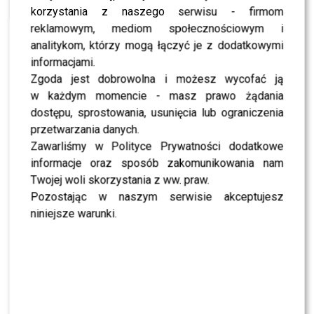
Ostaszewska, Linda, Figura, Chyra
korzystania z naszego serwisu - firmom
reklamowym, mediom społecznościowym i
NEWS
Jest zwiastun “Panien Dulskich”. Zachęca?!
analitykom, którzy mogą łączyć je z dodatkowymi
informacjami.
NEWS
Janda, Figura i Ostaszewska jako Dulskie u
Zgoda jest dobrowolna i możesz wycofać ją
Bajona. Mamy zdjęcia z planu!
w każdym momencie - masz prawo żądania
dostępu, sprostowania, usunięcia lub ograniczenia
przetwarzania danych.
Zawarliśmy w Polityce Prywatności dodatkowe
SHOWBIZ
informacje oraz sposób zakomunikowania nam
Twojej woli skorzystania z ww. praw.
NEWS
Wielki transfer do „Dzień dobry TVN”. Do
Pozostając w naszym serwisie akceptujesz
programu dołącza znana gwiazda
niniejsze warunki.
NEWS
Dorota R. przerywa milczenie po akcie
oskarżenia. Wydała obszerne oświadczenie
NEWS