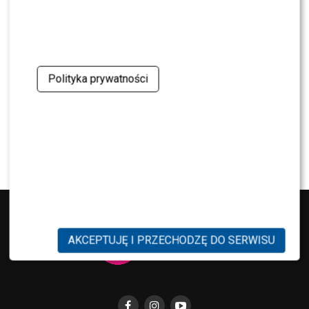
NEWS
Maciej Kurzajewski przerwał milczenie po
odejściu z Polsatu. Będzie nowy projekt?
Polityka prywatności
NEWS
Tomaszewska i Sawicki poprowadzili „Dzień
dobry TVN”. Widzowie wydali werdykt
AKCEPTUJĘ I PRZECHODZĘ DO SERWISU