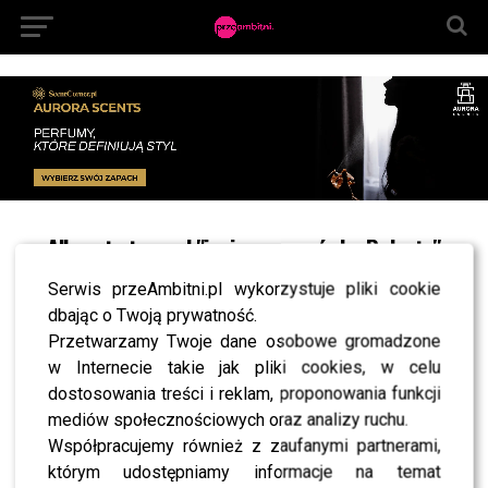
All posts tagged "jesienna ramówka Polsatu"
NEWS
Serwis przeAmbitni.pl wykorzystuje pliki cookie
Piekielna rywalizacja, roztańczone gwiazdy i
dbając o Twoją prywatność.
poszukiwanie miłości, czyli pełna emocji jesienna
ramówka Polsatu
Przetwarzamy Twoje dane osobowe gromadzone
w Internecie takie jak pliki cookies, w celu
NEWS
Wiemy kto wygra “Taniec z Gwiazdami” – Reni
dostosowania treści i reklam, proponowania funkcji
Jusis zdradza w wideo
mediów społecznościowych oraz analizy ruchu.
NEWS
Współpracujemy również z zaufanymi partnerami,
Znamy receptę na szczęście według Małgorzaty
którym udostępniamy informacje na temat
Sochy! Zobaczcie koniecznie!