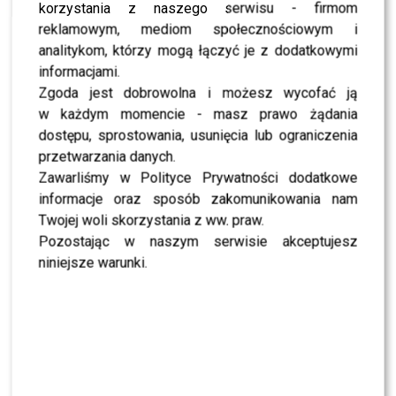
korzystania z naszego serwisu - firmom
LIFESTYLE
reklamowym, mediom społecznościowym i
Jesień już blisko! Co dla swoich widzów
zaplanował Polsat?
analitykom, którzy mogą łączyć je z dodatkowymi
informacjami.
Zgoda jest dobrowolna i możesz wycofać ją
w każdym momencie - masz prawo żądania
dostępu, sprostowania, usunięcia lub ograniczenia
SHOWBIZ
przetwarzania danych.
NEWS
Zawarliśmy w Polityce Prywatności dodatkowe
TVN, TVP czy Polsat? Polacy wybrali ulubioną
śniadaniówkę
informacje oraz sposób zakomunikowania nam
Twojej woli skorzystania z ww. praw.
Pozostając w naszym serwisie akceptujesz
NEWS
niniejsze warunki.
Justyna Pochanke przerwała milczenie. Tak
pożegnała Andrzeja Morozowskiego
NEWS
Kolejna osoba traci PRACĘ w „Halo tu Polsat”.
Będą nowe duety?