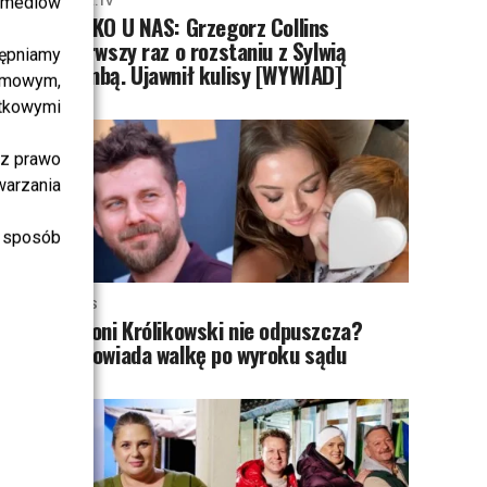
i mediów
PRZE.TV
TYLKO U NAS: Grzegorz Collins
pierwszy raz o rozstaniu z Sylwią
ępniamy
Bombą. Ujawnił kulisy [WYWIAD]
amowym,
atkowymi
sz prawo
warzania
 sposób
NEWS
Antoni Królikowski nie odpuszcza?
Zapowiada walkę po wyroku sądu