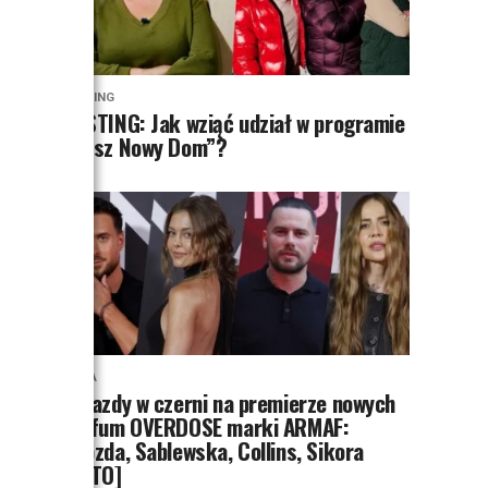
CASTING
CASTING: Jak wziąć udział w programie
„Nasz Nowy Dom”?
MODA
Gwiazdy w czerni na premierze nowych
perfum OVERDOSE marki ARMAF:
Opozda, Sablewska, Collins, Sikora
[FOTO]