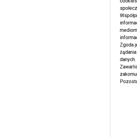
cookies
społecz
Współp
informa
mediom 
informa
Zgoda j
żądania
danych.
Zawarl
zakomun
Pozosta