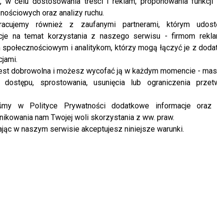
, w celu dostosowania treści i reklam, proponowania funkcj
NEWS
nościowych oraz analizy ruchu.
Żabson, Taco Hemingway, Sokół –
racujemy również z zaufanymi partnerami, którym udost
raperzy zachęcają do głosowania
cje na temat korzystania z naszego serwisu - firmom rekl
społecznościowym i analitykom, którzy mogą łączyć je z dod
Mamy już październik, a to oznacza, że za niedługo
cjami.
odbędą się wybory parlamentarne. Raperzy w
est dobrowolna i możesz wycofać ją w każdym momencie - ma
kampanii społecznej “Olśnienie” zachęcają do
 dostępu, sprostowania, usunięcia lub ograniczenia przet
głosowania. Pamiętacie o tym ważnym dniu?...
iśmy w Polityce Prywatności dodatkowe informacje oraz
ikowania nam Twojej woli skorzystania z ww. praw.
jąc w naszym serwisie akceptujesz niniejsze warunki.