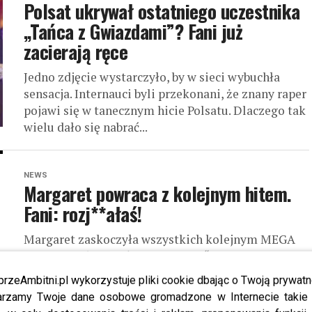
Polsat ukrywał ostatniego uczestnika
„Tańca z Gwiazdami”? Fani już
zacierają ręce
Jedno zdjęcie wystarczyło, by w sieci wybuchła
sensacja. Internauci byli przekonani, że znany raper
pojawi się w tanecznym hicie Polsatu. Dlaczego tak
wielu dało się nabrać...
NEWS
Margaret powraca z kolejnym hitem.
Fani: rozj**ałaś!
Margaret zaskoczyła wszystkich kolejnym MEGA
hitem. Według fanów wokalistki “Roadster” to
SZTOS- sprawdź szczegóły. Margaret, ...
przeAmbitni.pl wykorzystuje pliki cookie dbając o Twoją prywatn
rzamy Twoje dane osobowe gromadzone w Internecie takie j