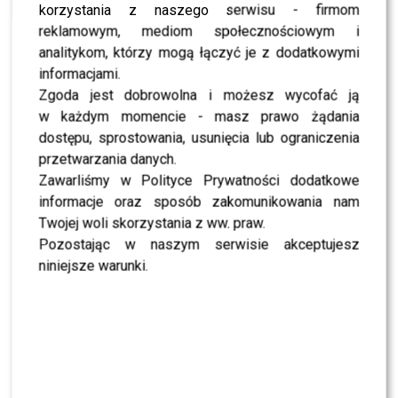
korzystania z naszego serwisu - firmom
reklamowym, mediom społecznościowym i
NEWS
Wielka Gala Kobiecej & Męskiej Marki Roku za
analitykom, którzy mogą łączyć je z dodatkowymi
nami! Michał Szpak gwiazdą wieczoru
informacjami.
Zgoda jest dobrowolna i możesz wycofać ją
w każdym momencie - masz prawo żądania
dostępu, sprostowania, usunięcia lub ograniczenia
SHOWBIZ
przetwarzania danych.
Zawarliśmy w Polityce Prywatności dodatkowe
NEWS
„Lato z Radiem i TVP”: Skolim rozpętał dyskusję.
informacje oraz sposób zakomunikowania nam
Wszystko przez jeden element
Twojej woli skorzystania z ww. praw.
Pozostając w naszym serwisie akceptujesz
niniejsze warunki.
SHOWBIZ
Jędrzejczyk podlizuje się Wieniawie przed
„Tańcem z Gwiazdami”? Padły mocne słowa
SHOWBIZ
To z nim Magda Tarnowska ma zatańczyć w
„Tańcu z Gwiazdami”? Fani już komentują