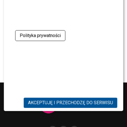
krytykę Dody
NEWS
Miszczak przerwał milczenie ws. Cichopek i
Kurzajewskiego: “Źle wybrali”. Zaskoczeni?
Polityka prywatności
SHOWBIZ
Mandaryna ma już partnera w „Tańcu z
Gwiazdami”? To dopiero niespodzianka
AKCEPTUJĘ I PRZECHODZĘ DO SERWISU