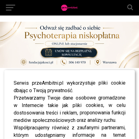
All posts tagged "kobieca marka roku"
Serwis przeAmbitni.pl wykorzystuje pliki cookie
dbając o Twoją prywatność.
SHOWBIZ
Sykut-Jeżyna i Ibisz ujawnili sensacyjne wieści
Przetwarzamy Twoje dane osobowe gromadzone
tuż przed startem nowej edycji „Tańca z
w Internecie takie jak pliki cookies, w celu
Gwiazdami”
dostosowania treści i reklam, proponowania funkcji
mediów społecznościowych oraz analizy ruchu.
MODA
Gala Marki Roku pełna gwiazd: Doda i Terentiew
Współpracujemy również z zaufanymi partnerami,
w objęciach, elegancka Chodakowska, zmysłowa
którym udostępniamy informacje na temat
Socha [FOTO]