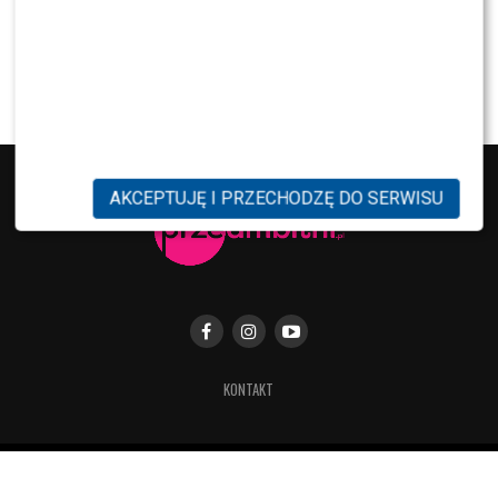
MODA
Tłum gwiazd na ramówce Polsatu: Englert,
Mandaryna, Kuna [FOTO]
AKCEPTUJĘ I PRZECHODZĘ DO SERWISU
KONTAKT
Copyright © 2019 Przeambitni.pl. Stworzona
z miłością