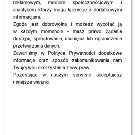
reklamowym, mediom społecznościowym i
SHOWBIZ
analitykom, którzy mogą łączyć je z dodatkowymi
NEWS
informacjami.
Miszczak przerwał milczenie ws. Cichopek i
Kurzajewskiego: “Źle wybrali”. Zaskoczeni?
Zgoda jest dobrowolna i możesz wycofać ją
w każdym momencie - masz prawo żądania
dostępu, sprostowania, usunięcia lub ograniczenia
SHOWBIZ
przetwarzania danych.
Mandaryna ma już partnera w „Tańcu z
Gwiazdami”? To dopiero niespodzianka
Zawarliśmy w Polityce Prywatności dodatkowe
informacje oraz sposób zakomunikowania nam
Twojej woli skorzystania z ww. praw.
NEWS
Pozostając w naszym serwisie akceptujesz
Majka Jeżowska poprowadziła „Dzień dobry TVN”.
Nie wszyscy byli zachwyceni
niniejsze warunki.
PRZE.TV
TYLKO U NAS: Grzegorz Collins pierwszy raz o
rozstaniu z Sylwią Bombą. Ujawnił kulisy
[WYWIAD]
NEWS
Antoni Królikowski nie odpuszcza? Zapowiada