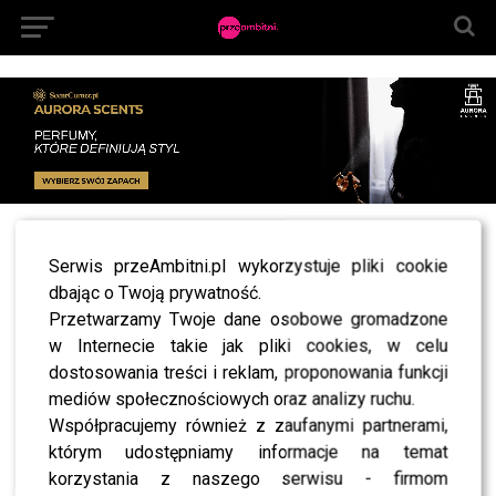
All posts tagged "konkurs przeambitni"
Serwis przeAmbitni.pl wykorzystuje pliki cookie
NEWS
dbając o Twoją prywatność.
Konkurs! Rozbudź zmysły na Walentynki z
Przetwarzamy Twoje dane osobowe gromadzone
BodyBoom!
w Internecie takie jak pliki cookies, w celu
NEWS
dostosowania treści i reklam, proponowania funkcji
KONKURS! Autograf Dody na ramce LCD do zdjęć!
WYNIKI
mediów społecznościowych oraz analizy ruchu.
Współpracujemy również z zaufanymi partnerami,
którym udostępniamy informacje na temat
korzystania z naszego serwisu - firmom