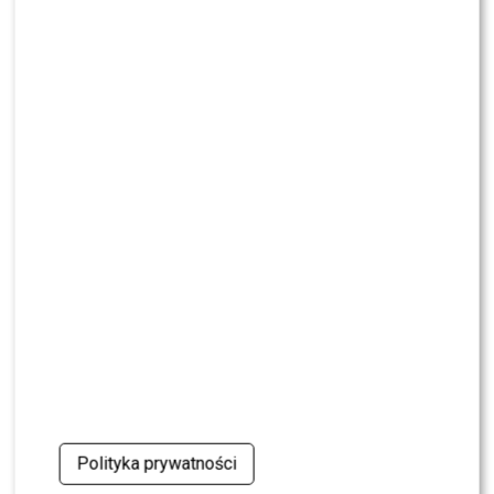
walkę po wyroku sądu
CASTING
CASTING: Jak wziąć udział w programie „Nasz
Nowy Dom”?
MODA
Gwiazdy w czerni na premierze nowych perfum
OVERDOSE marki ARMAF: Opozda, Sablewska,
Collins, Sikora [FOTO]
SHOWBIZ
Julia Wieniawa poza jury „Tańca z Gwiazdami”?
Kulisy wyszły na jaw
NEWS
Program Marcina Prokopa PRZENOSI SIĘ do
Polsatu. Wielki transfer?
Polityka prywatności